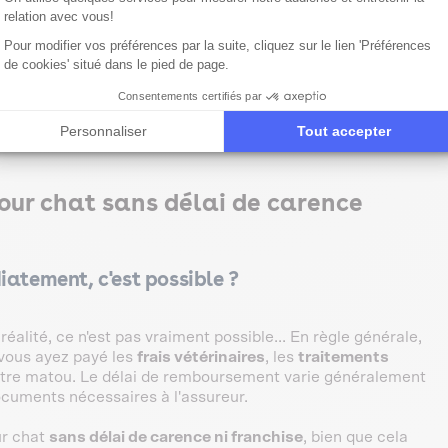
shmaniose, le diabète ou l'arthrose.
relation avec vous!
ant une
hospitalisation
ou pour les problèmes de ligaments
Pour modifier vos préférences par la suite, cliquez sur le lien 'Préférences
de cookies' situé dans le pied de page.
Consentements certifiés par
Personnaliser
Tout accepter
our chat sans délai de carence
iatement, c'est possible ?
alité, ce n'est pas vraiment possible... En règle générale,
vous ayez payé les
frais vétérinaires
, les
traitements
otre matou. Le délai de remboursement varie généralement
cuments nécessaires à l'assureur.
ur chat
sans délai de carence ni franchise
, bien que cela