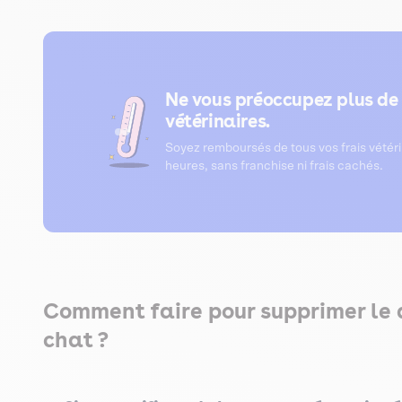
Ne vous préoccupez plus de 
vétérinaires.
Soyez remboursés de tous vos frais vétér
heures, sans franchise ni frais cachés.
Comment faire pour supprimer le 
chat ?