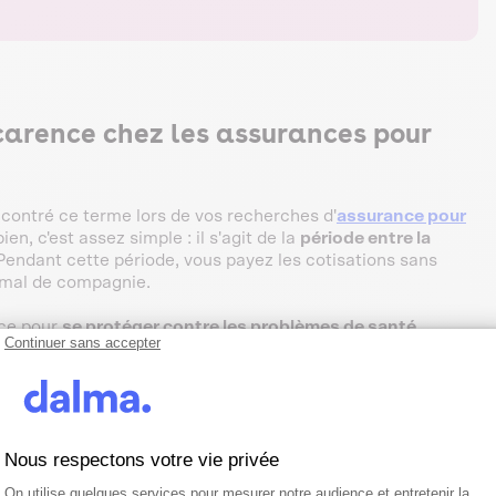
e carence chez les assurances pour
ncontré ce terme lors de vos recherches d'
assurance pour
en, c'est assez simple : il s'agit de la
période entre la
 Pendant cette période, vous payez les cotisations sans
nimal de compagnie.
nce pour
se protéger contre les problèmes de santé
Continuer sans accepter
eux déjà présents chez votre chat avant la souscription de
mbe malade avant ou pendant ces délais de carence,
les frais
ssurance.
des soins nécessaires :
Nous respectons votre vie privée
Plateforme de Gestion du Consentemen
Axeptio consent
e les fractures, les morsures ou les empoisonnements.
On utilise quelques services pour mesurer notre audience et entretenir la