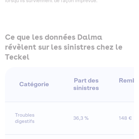
lorsqu'ils surviennent de façon imprévue.
Ce que les données Dalma
révèlent sur les sinistres chez le
Teckel
Part des
Rembo
Catégorie
sinistres
m
Troubles
36,3 %
148 €
digestifs