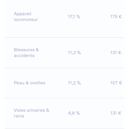
Appareil
17,1 %
175 €
locomoteur
Blessures &
11,3 %
131 €
accidents
Peau & oreilles
11,2 %
107 €
Voies urinaires &
4,8 %
131 €
reins