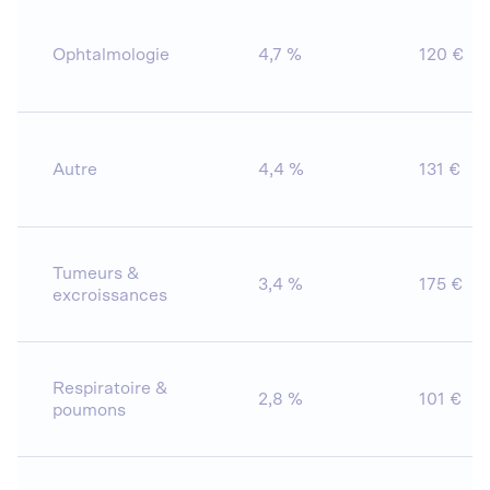
Ophtalmologie
4,7 %
120 €
Autre
4,4 %
131 €
Tumeurs &
3,4 %
175 €
excroissances
Respiratoire &
2,8 %
101 €
poumons