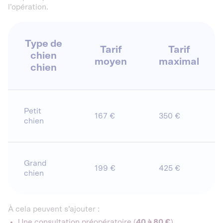
l’opération.
Type de
Tarif
Tarif
chien
moyen
maximal
chien
Petit
167 €
350 €
chien
Grand
199 €
425 €
chien
À cela peuvent s’ajouter :
Une consultation préopératoire (
40 à 80 €
),