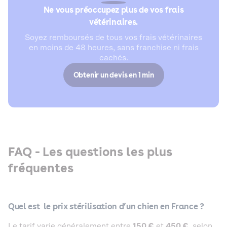
Ne vous préoccupez plus de vos frais
vétérinaires.
Soyez remboursés de tous vos frais vétérinaires
en moins de 48 heures, sans franchise ni frais
cachés.
Obtenir un devis en 1 min
FAQ - Les questions les plus
fréquentes
Quel est le prix stérilisation
d’un chien en France ?
Le tarif varie généralement entre
150 €
et
450 €
, selon