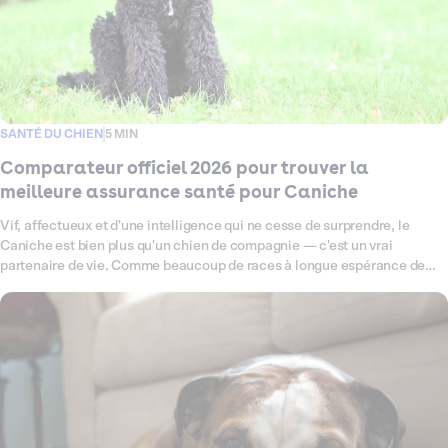
SANTÉ DU CHIEN
5 MIN
Comparateur officiel 2026 pour trouver la
meilleure assurance santé pour Caniche
Vif, affectueux et d'une intelligence qui ne cesse de surprendre, le
Caniche est bien plus qu'un chien de compagnie — c'est un vrai
partenaire de vie. Comme beaucoup de races à longue espérance de
vie, il peut être prédisposé à certaines fragilités : problèmes
articulaires, affections oculaires ou encore otites à répétition, autant de
petits signaux qui méritent une couverture santé à la hauteur. Ce
comparateur fait le point en 2026 sur les meilleures assurances santé
pour Caniche, pour vous aider à choisir, sereinement et en toute clarté,
la formule qui lui correspond vraiment.