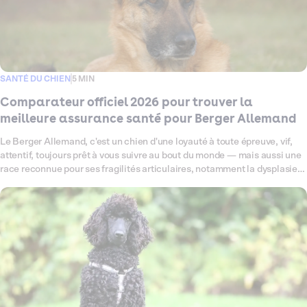
SANTÉ DU CHIEN
5 MIN
Comparateur officiel 2026 pour trouver la
meilleure assurance santé pour Berger Allemand
Le Berger Allemand, c'est un chien d'une loyauté à toute épreuve, vif,
attentif, toujours prêt à vous suivre au bout du monde — mais aussi une
race reconnue pour ses fragilités articulaires, notamment la dysplasie
de la hanche, et sa sensibilité digestive. Ce comparateur fait le point en
2026 sur toutes les offres d'assurance santé disponibles pour votre
Berger Allemand, pour vous aider à trouver celle qui lui correspond
vraiment. Garanties, tarifs, exclusions : on décrypte tout, sans jargon,
pour que vous puissiez choisir sereinement.