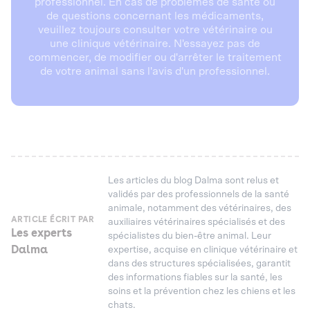
professionnel. En cas de problèmes de santé ou
de questions concernant les médicaments,
veuillez toujours consulter votre vétérinaire ou
une clinique vétérinaire. N'essayez pas de
commencer, de modifier ou d'arrêter le traitement
de votre animal sans l'avis d'un professionnel.
Les articles du blog Dalma sont relus et
validés par des professionnels de la santé
animale, notamment des vétérinaires, des
ARTICLE ÉCRIT PAR
auxiliaires vétérinaires spécialisés et des
Les experts
spécialistes du bien-être animal. Leur
Dalma
expertise, acquise en clinique vétérinaire et
dans des structures spécialisées, garantit
des informations fiables sur la santé, les
soins et la prévention chez les chiens et les
chats.