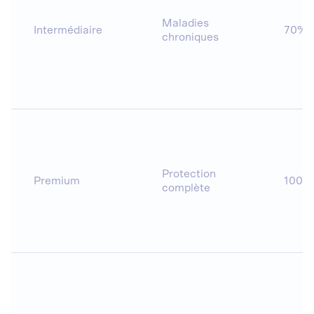
Maladies
Intermédiaire
70% 
chroniques
Protection
Premium
100%
complète