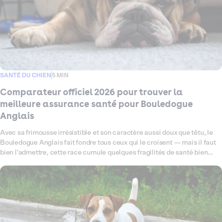
SANTÉ DU CHIEN
5 MIN
Comparateur officiel 2026 pour trouver la
meilleure assurance santé pour Bouledogue
Anglais
Avec sa frimousse irrésistible et son caractère aussi doux que têtu, le
Bouledogue Anglais fait fondre tous ceux qui le croisent — mais il faut
bien l'admettre, cette race cumule quelques fragilités de santé bien
connues : problèmes respiratoires liés à sa morphologie brachycéphale,
sensibilités cutanées, articulations à surveiller de près. Ce comparateur
fait le point en 2026 sur les meilleures assurances santé pour chien
disponibles pour votre Bouledogue Anglais, en passant au crible les
garanties, les exclusions et les tarifs qui comptent vraiment pour cette
race. L'objectif ? Vous aider à trouver la couverture qui lui ressemble —