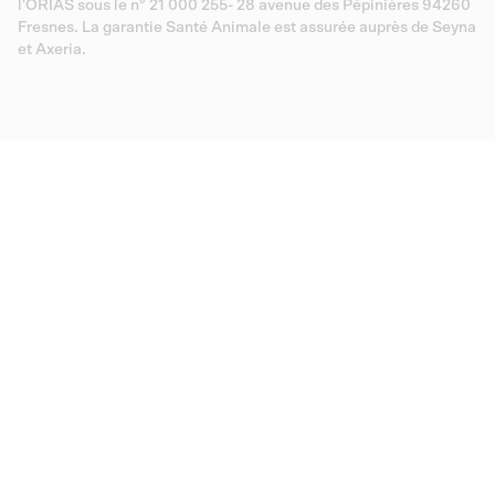
l'ORIAS sous le n° 21 000 255- 28 avenue des Pépinières 94260
Fresnes. La garantie Santé Animale est assurée auprès de Seyna
et Axeria.