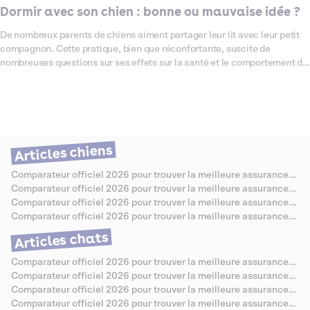
Dormir avec son chien : bonne ou mauvaise idée ?
De nombreux parents de chiens aiment partager leur lit avec leur petit
compagnon. Cette pratique, bien que réconfortante, suscite de
nombreuses questions sur ses effets sur la santé et le comportement du
chien et de son humain. Dans cet article, nous explorerons les
avantages et les inconvénients de dormir avec son chien, en abordant
les aspects de l'hygiène, du bien-être, et des risques potentiels. Nous
vous donnerons également des conseils pour que cette cohabitation
nocturne se passe au mieux, tout en garantissant la santé et le confort
de chacun.
Articles chiens
Comparateur officiel 2026 pour trouver la meilleure assurance
santé pour Berger Allemand
Comparateur officiel 2026 pour trouver la meilleure assurance
santé pour Caniche
Comparateur officiel 2026 pour trouver la meilleure assurance
santé pour Bouledogue Anglais
Comparateur officiel 2026 pour trouver la meilleure assurance
santé pour Jack Russell
Articles chats
Comparateur officiel 2026 pour trouver la meilleure assurance
santé pour Chartreux
Comparateur officiel 2026 pour trouver la meilleure assurance
santé pour Sibérien
Comparateur officiel 2026 pour trouver la meilleure assurance
santé pour Abyssin
Comparateur officiel 2026 pour trouver la meilleure assurance