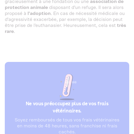
gracieusement à une fondation ou une
association de
protection animale
disposant d'un refuge. Il sera alors
proposé à
l'adoption
. En cas de nécessité médicale ou
d'agressivité exacerbée, par exemple, la décision peut
être prise de l'euthanasier. Heureusement, cela est
très
rare
.
Ne vous préoccupez plus de vos frais
vétérinaires.
Soyez remboursés de tous vos frais vétérinaires
en moins de 48 heures, sans franchise ni frais
cachés.