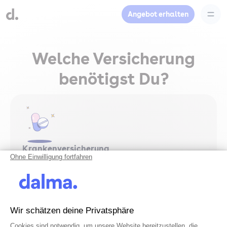
Angebot erhalten
Welche Versicherung
benötigst Du?
Krankenversicherung
Ohne Einwilligung fortfahren
Abdeckung deiner Tierarztkosten
Für Krankheiten und OPs
Individuell abgestimmt
Wir schätzen deine Privatsphäre
8,90€
Einwilligungsmanagementplattform: 
Axeptio consent
Ab
pro Monat
Cookies sind notwendig, um unsere Website bereitzustellen, die