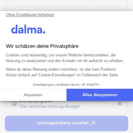
Unterbringung in der Tierklinik
Ohne Einwilligung fortfahren
Bis zu 30 Tage nach OP
Bei Erkrankung
Kastration und Sterilisation
oder Unfall
Wir schätzen deine Privatsphäre
Einwilligungsmanagementplattform: 
Axeptio consent
Cookies sind notwendig, um unsere Website bereitzustellen, die
Kürzen der Krallen
Nutzung zu analysieren und den Kontakt mit dir aufrecht zu erhalten.
Über jährliches Vorsorge-Budget
Wenn du deine Meinung ändern möchtest, ist das kein Problem!
Klicke einfach auf 'Cookie-Einstellungen' im Fußbereich der Seite.
Therapeutische Nahrung
Einwilligungen zertifiziert durch
Über jährliches Vorsorge-Budget
Anpassen
Alles Akzeptieren
Zahnprophylaxe
Über jährliches Vorsorge-Budget
Leistungstabelle ansehen