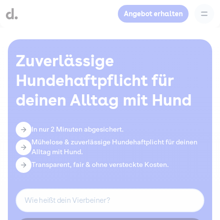
Angebot erhalten
Zuverlässige
Hundehaftpflicht für
deinen Alltag mit Hund
In nur 2 Minuten abgesichert.
Mühelose & zuverlässige Hundehaftplicht für deinen
Alltag mit Hund.
Transparent, fair & ohne versteckte Kosten.