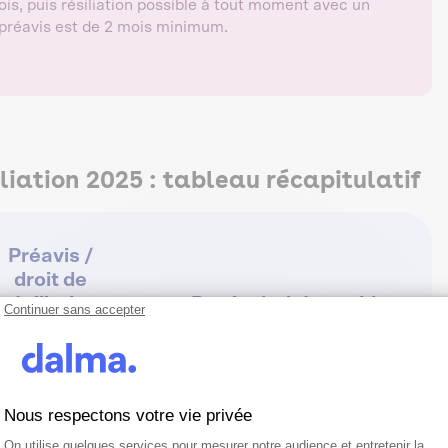
, puis résiliation possible à tout moment avec un
e préavis est de 2 mois minimum.
liation 2025 : tableau récapitulatif
Préavis /
droit de
résiliation
Particularité notable
Continuer sans accepter
(pour
l'assuré)
Nous respectons votre vie privée
Plateforme de Gestion du Consentemen
Axeptio consent
Résiliation anticipée possible
On utilise quelques services pour mesurer notre audience et entretenir la