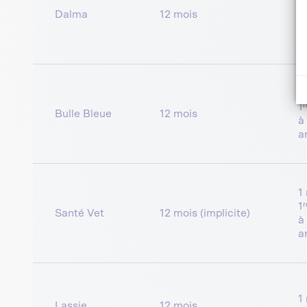
1
Dalma
12 mois
1
1
1
Bulle Bleue
12 mois
à
a
1
1
Santé Vet
12 mois (implicite)
à
a
1
Lassie
12 mois