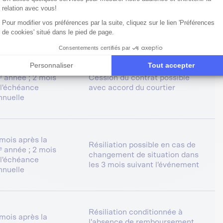
 mois à partir du
(décès, perte, cession,
relation avec vous!
3ᵉ mois
déménagement hors
Pour modifier vos préférences par la suite, cliquez sur le lien 'Préférences
métropole)
de cookies' situé dans le pied de page.
Consentements certifiés par
Personnaliser
Tout accepter
 mois après la
ʳᵉ année ; 2 mois
Cession du contrat possible
 l'échéance
avec accord du courtier
nnuelle
 mois après la
Résiliation possible en cas de
ʳᵉ année ; 2 mois
changement de situation dans
 l'échéance
les 3 mois suivant l'événement
nnuelle
Résiliation conditionnée à
 mois après la
l'absence de remboursement