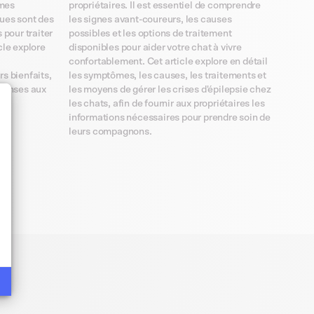
ômes
propriétaires. Il est essentiel de comprendre
ques sont des
les signes avant-coureurs, les causes
pour traiter
possibles et les options de traitement
cle explore
disponibles pour aider votre chat à vivre
confortablement. Cet article explore en détail
rs bienfaits,
les symptômes, les causes, les traitements et
éponses aux
les moyens de gérer les crises d'épilepsie chez
les chats, afin de fournir aux propriétaires les
informations nécessaires pour prendre soin de
leurs compagnons.
t : Personnalisez vos Options