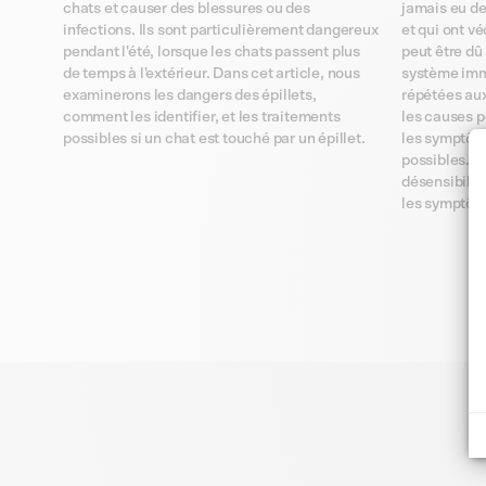
chats et causer des blessures ou des
jamais eu de
infections. Ils sont particulièrement dangereux
et qui ont v
pendant l'été, lorsque les chats passent plus
peut être dû
de temps à l'extérieur. Dans cet article, nous
système imm
examinerons les dangers des épillets,
répétées aux
comment les identifier, et les traitements
les causes po
possibles si un chat est touché par un épillet.
les symptôme
possibles. N
désensibilis
les symptôm