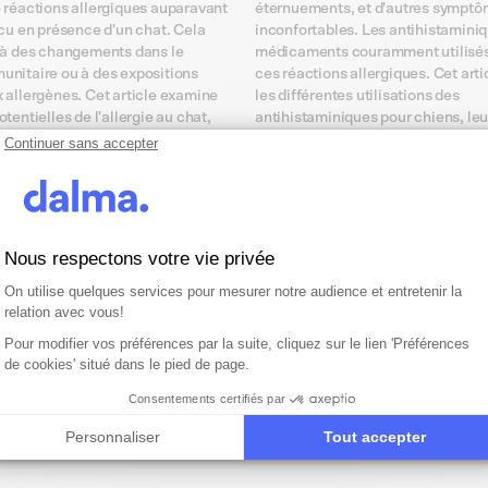
 réactions allergiques auparavant
éternuements, et d'autres sympt
écu en présence d'un chat. Cela
inconfortables. Les antihistamini
 à des changements dans le
médicaments couramment utilisés 
unitaire ou à des expositions
ces réactions allergiques. Cet arti
 allergènes. Cet article examine
les différentes utilisations des
tentielles de l'allergie au chat,
antihistaminiques pour chiens, leu
s courants, et les traitements
les précautions à prendre et les r
Continuer sans accepter
ous discuterons également de la
questions fréquentes sur ce sujet.
ation et des remèdes pour atténuer
es.
Nous respectons votre vie privée
Plateforme de Gestion du Consentemen
Axeptio consent
On utilise quelques services pour mesurer notre audience et entretenir la
relation avec vous!
Pour modifier vos préférences par la suite, cliquez sur le lien 'Préférences
de cookies' situé dans le pied de page.
Consentements certifiés par
Personnaliser
Tout accepter