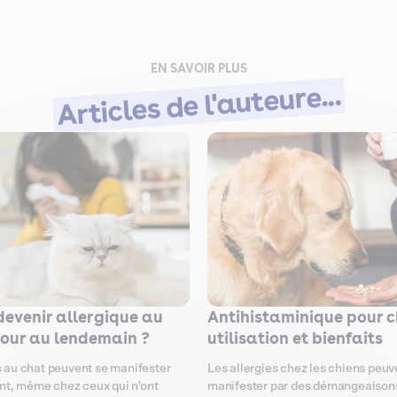
EN SAVOIR PLUS
Articles de l'auteure...
devenir allergique au
Antihistaminique pour c
jour au lendemain ?
utilisation et bienfaits
s au chat peuvent se manifester
Les allergies chez les chiens peuv
t, même chez ceux qui n'ont
manifester par des démangeaison