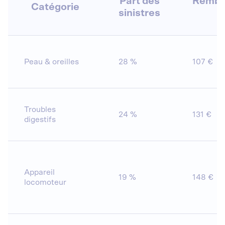
Part des
Rembo
Catégorie
sinistres
m
Peau & oreilles
28 %
107 €
Troubles
24 %
131 €
digestifs
Appareil
19 %
148 €
locomoteur