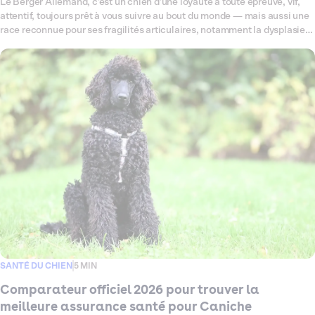
Le Berger Allemand, c'est un chien d'une loyauté à toute épreuve, vif,
attentif, toujours prêt à vous suivre au bout du monde — mais aussi une
race reconnue pour ses fragilités articulaires, notamment la dysplasie
de la hanche, et sa sensibilité digestive. Ce comparateur fait le point en
2026 sur toutes les offres d'assurance santé disponibles pour votre
Berger Allemand, pour vous aider à trouver celle qui lui correspond
vraiment. Garanties, tarifs, exclusions : on décrypte tout, sans jargon,
pour que vous puissiez choisir sereinement.
SANTÉ DU CHIEN
5 MIN
Comparateur officiel 2026 pour trouver la
meilleure assurance santé pour Caniche