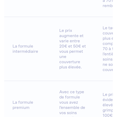
à 70% 
rembou
Le taux
Le prix
couvert
augmente et
plus él
varie entre
compte
La formule
20€ et 50€ et
70 à 9
intermédiaire
vous permet
l'entièr
une
soins v
couverture
ne sont
plus élevée.
couver
Avec ce type
Le prix
de formule
évidem
La formule
vous avez
élevé, i
premium
l'ensemble de
grimper
vos soins
100€ p