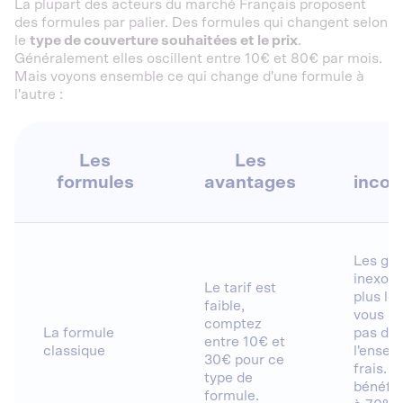
La plupart des acteurs du marché Français proposent
des formules par palier. Des formules qui changent selon
le
type de couverture souhaitées et le prix
.
Généralement elles oscillent entre 10€ et 80€ par mois.
Mais voyons ensemble ce qui change d'une formule à
l'autre :
Les
Les
formules
avantages
incon
Les gar
inexor
Le tarif est
plus lé
faible,
vous p
comptez
La formule
pas de 
entre 10€ et
classique
l'ensem
30€ pour ce
frais. 
type de
bénéfic
formule.