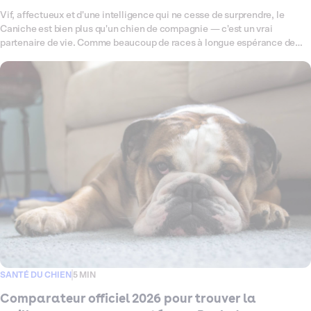
Vif, affectueux et d'une intelligence qui ne cesse de surprendre, le
Caniche est bien plus qu'un chien de compagnie — c'est un vrai
partenaire de vie. Comme beaucoup de races à longue espérance de
vie, il peut être prédisposé à certaines fragilités : problèmes
articulaires, affections oculaires ou encore otites à répétition, autant de
petits signaux qui méritent une couverture santé à la hauteur. Ce
comparateur fait le point en 2026 sur les meilleures assurances santé
pour Caniche, pour vous aider à choisir, sereinement et en toute clarté,
la formule qui lui correspond vraiment.
SANTÉ DU CHIEN
5 MIN
Comparateur officiel 2026 pour trouver la