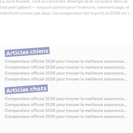
Le Jack Russell, c'est un concentré d'énergie et de caractère dans un
tout petit gabarit — toujours partant pour l'aventure, rarement sage, et
attachant comme pas deux. Ce comparateur fait le point en 2026 sur les
assurances santé les mieux adaptées à cette race, connue pour ses
prédispositions à certaines affections articulaires, oculaires et
dermatologiques qui méritent d'être bien couvertes. On a passé les
offres au crible pour vous aider à choisir sereinement, sans jargon ni
mauvaise surprise.
Articles chiens
Comparateur officiel 2026 pour trouver la meilleure assurance
santé pour Berger Allemand
Comparateur officiel 2026 pour trouver la meilleure assurance
santé pour Caniche
Comparateur officiel 2026 pour trouver la meilleure assurance
santé pour Bouledogue Anglais
Comparateur officiel 2026 pour trouver la meilleure assurance
santé pour Jack Russell
Articles chats
Comparateur officiel 2026 pour trouver la meilleure assurance
santé pour Chartreux
Comparateur officiel 2026 pour trouver la meilleure assurance
santé pour Sibérien
Comparateur officiel 2026 pour trouver la meilleure assurance
santé pour Abyssin
Comparateur officiel 2026 pour trouver la meilleure assurance
santé pour Savannah