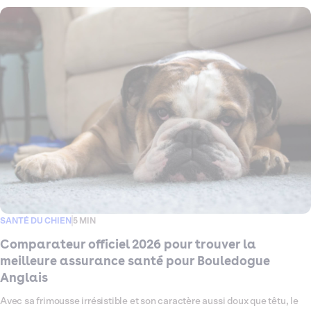
vie, il peut être prédisposé à certaines fragilités : problèmes
articulaires, affections oculaires ou encore otites à répétition, autant de
petits signaux qui méritent une couverture santé à la hauteur. Ce
comparateur fait le point en 2026 sur les meilleures assurances santé
pour Caniche, pour vous aider à choisir, sereinement et en toute clarté,
la formule qui lui correspond vraiment.
SANTÉ DU CHIEN
5 MIN
Comparateur officiel 2026 pour trouver la
meilleure assurance santé pour Bouledogue
Anglais
Avec sa frimousse irrésistible et son caractère aussi doux que têtu, le