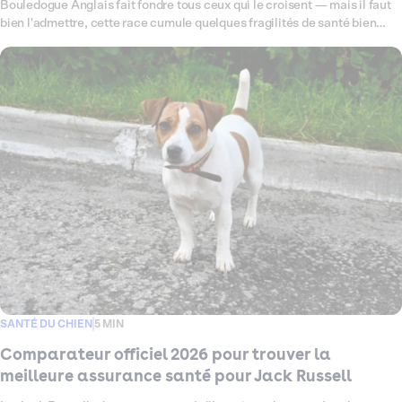
Bouledogue Anglais fait fondre tous ceux qui le croisent — mais il faut
bien l'admettre, cette race cumule quelques fragilités de santé bien
connues : problèmes respiratoires liés à sa morphologie brachycéphale,
sensibilités cutanées, articulations à surveiller de près. Ce comparateur
fait le point en 2026 sur les meilleures assurances santé pour chien
disponibles pour votre Bouledogue Anglais, en passant au crible les
garanties, les exclusions et les tarifs qui comptent vraiment pour cette
race. L'objectif ? Vous aider à trouver la couverture qui lui ressemble —
solide, pensée pour lui, et sans mauvaise surprise le jour où vous en
avez le plus besoin.
SANTÉ DU CHIEN
5 MIN
Comparateur officiel 2026 pour trouver la
meilleure assurance santé pour Jack Russell