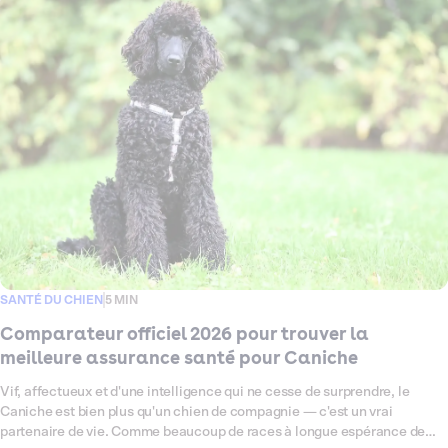
2026 sur toutes les offres d'assurance santé disponibles pour votre
Berger Allemand, pour vous aider à trouver celle qui lui correspond
vraiment. Garanties, tarifs, exclusions : on décrypte tout, sans jargon,
pour que vous puissiez choisir sereinement.
SANTÉ DU CHIEN
5 MIN
Comparateur officiel 2026 pour trouver la
meilleure assurance santé pour Caniche
Vif, affectueux et d'une intelligence qui ne cesse de surprendre, le
Caniche est bien plus qu'un chien de compagnie — c'est un vrai
partenaire de vie. Comme beaucoup de races à longue espérance de