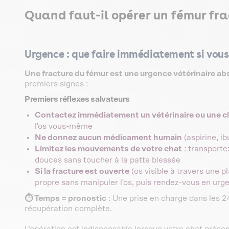
Quand faut-il opérer un fémur fra
Urgence : que faire immédiatement si vous
Une fracture du fémur est une urgence vétérinaire ab
premiers signes :
Premiers réflexes salvateurs
Contactez immédiatement un vétérinaire ou une cl
l'os vous-même
Ne donnez aucun médicament humain
(aspirine, i
Limitez les mouvements de votre chat
: transporte
douces sans toucher à la patte blessée
Si la fracture est ouverte
(os visible à travers une 
propre sans manipuler l'os, puis rendez-vous en urge
⏱️ Temps = pronostic
: Une prise en charge dans les 2
récupération complète.
L’opération est indispensable lorsque votre chat présen