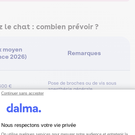
 le chat : combien prévoir ?
x moyen
Remarques
nce 2026)
Pose de broches ou de vis sous
600 €
anesthésie générale
Continuer sans accepter
Utilisation de plaques et longue
1 000 €
hospitalisation
Nous respectons votre vie privée
Plateforme de Gestion du Consentemen
Axeptio consent
On utilise quelques services pour mesurer notre audience et entretenir la