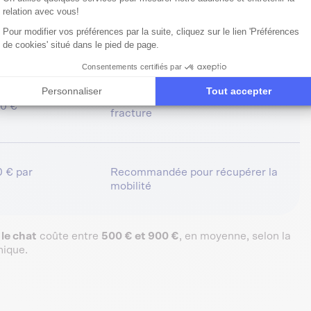
relation avec vous!
Intervention fréquente après
Pour modifier vos préférences par la suite, cliquez sur le lien 'Préférences
900 €
luxation ou arthrose
de cookies' situé dans le pied de page.
Consentements certifiés par
Personnaliser
Tout accepter
Pour localiser et contrôler la
50 €
fracture
0 € par
Recommandée pour récupérer la
mobilité
le chat
coûte entre
500 € et 900 €
, en moyenne, selon la
nique.