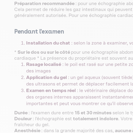
Préparation recommandée
: pour une échographie ab
Cela permet de réduire les gaz intestinaux qui peuvent 
généralement autorisée. Pour une échographie cardiaqu
Pendant l'examen
Installation du chat
: selon la zone à examiner, v
*
Sur le dos ou sur le côté
pour une échographie abdom
cardiaque * La présence du propriétaire est souvent a
Rasage localisé
: le poil est rasé sur une petite 
des images
Application du gel
: un gel aqueux (souvent tiède)
des ultrasons et permet de déplacer facilement l
Examen en temps réel
: le vétérinaire déplace 
des organes internes apparaissent instantanément
importantes et peut vous montrer ce qu'il observ
Durée
: l'examen dure entre
15 et 30 minutes
selon le 
Douleur
: l'échographie est
totalement indolore
. Votr
fraîcheur du gel.
Anesthésie
: dans la grande majorité des cas,
aucune 