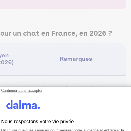
ur un chat en France, en 2026 ?
yen
Remarques
2026)
La plus courante ; explore les organes
Continuer sans accepter
digestifs et urinaires
Réalisée par un vétérinaire
Nous respectons votre vie privée
cardiologue spécialisé
Plateforme de Gestion du Consentemen
Axeptio consent
On utilise quelques services pour mesurer notre audience et entretenir la