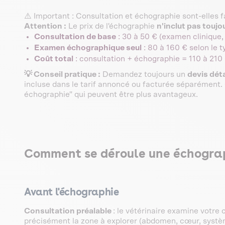
⚠️ Important : Consultation et échographie sont-elles
Attention :
Le prix de l'échographie
n'inclut pas toujo
Consultation de base
: 30 à 50 € (examen clinique, 
Examen échographique seul
: 80 à 160 € selon le t
Coût total
: consultation + échographie = 110 à 21
💡 Conseil pratique :
Demandez toujours un
devis déta
incluse dans le tarif annoncé ou facturée séparément. 
échographie" qui peuvent être plus avantageux.
Comment se déroule une échograp
Avant l'échographie
Consultation préalable
: le vétérinaire examine votre 
précisément la zone à explorer (abdomen, cœur, système