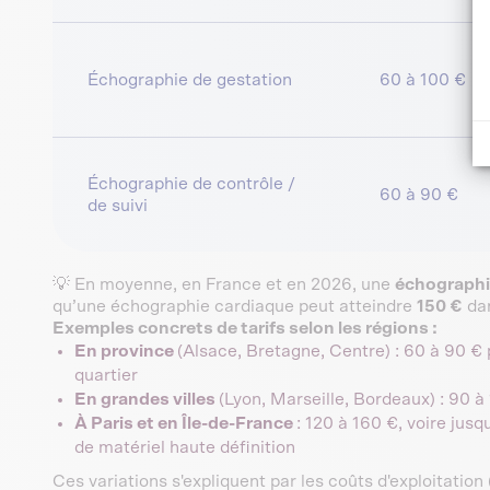
Échographie de gestation
60 à 100 €
Échographie de contrôle /
60 à 90 €
de suivi
💡 En moyenne, en France et en 2026, une
échographi
qu’une échographie cardiaque peut atteindre
150 €
dan
Exemples concrets de tarifs selon les régions :
En province
(Alsace, Bretagne, Centre) : 60 à 90 €
quartier
En grandes villes
(Lyon, Marseille, Bordeaux) : 90 à
À Paris et en Île-de-France
: 120 à 160 €, voire jus
de matériel haute définition
Ces variations s'expliquent par les coûts d'exploitation 