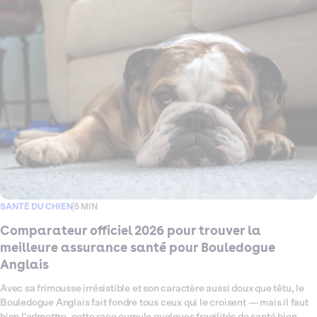
petits signaux qui méritent une couverture santé à la hauteur. Ce
comparateur fait le point en 2026 sur les meilleures assurances santé
pour Caniche, pour vous aider à choisir, sereinement et en toute clarté,
la formule qui lui correspond vraiment.
SANTÉ DU CHIEN
5 MIN
Comparateur officiel 2026 pour trouver la
meilleure assurance santé pour Bouledogue
Anglais
Avec sa frimousse irrésistible et son caractère aussi doux que têtu, le
Bouledogue Anglais fait fondre tous ceux qui le croisent — mais il faut