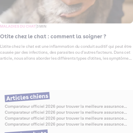
MALADIES DU CHAT
3 MIN
Otite chez le chat : comment la soigner ?
L'otite chez le chat est une inflammation du conduit auditif qui peut être
causée par des infections, des parasites ou d'autres facteurs. Dans cet
article, nous allons aborder les différents types d'otites, les symptômes
à surveiller, et comment traiter cette condition. Nous aborderons
également des questions clés comme la contagion de l'otite et les
médicaments couramment utilisés pour la soigner.
Articles chiens
Comparateur officiel 2026 pour trouver la meilleure assurance
santé pour Berger Allemand
Comparateur officiel 2026 pour trouver la meilleure assurance
santé pour Caniche
Comparateur officiel 2026 pour trouver la meilleure assurance
santé pour Bouledogue Anglais
Comparateur officiel 2026 pour trouver la meilleure assurance
santé pour Jack Russell