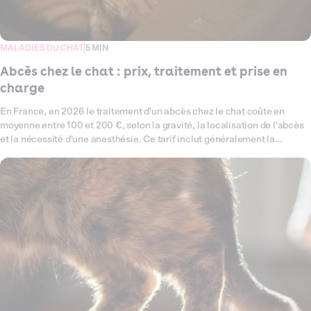
MALADIES DU CHAT
5 MIN
Abcès chez le chat : prix, traitement et prise en
charge
En France, en 2026 le traitement d'un abcès chez le chat coûte en
moyenne entre 100 et 200 €, selon la gravité, la localisation de l'abcès
et la nécessité d'une anesthésie. Ce tarif inclut généralement la
consultation, le nettoyage ou drainage de la plaie, les antibiotiques et le
suivi post-opératoire. Les abcès sont fréquents chez les chats, surtout
chez ceux qui sortent ou se battent avec d'autres félins. Ils se forment
généralement à la suite d'une morsure, d'une griffure ou d'une infection
dentaire. Sous la peau, du pus s'accumule et provoque une
inflammation douloureuse, parfois accompagnée de fièvre, de fatigue
ou d'une perte d'appétit. Dans certains cas, l'abcès se perce
naturellement, mais une intervention vétérinaire reste indispensable
pour nettoyer la plaie, éviter la récidive et soulager la douleur.,