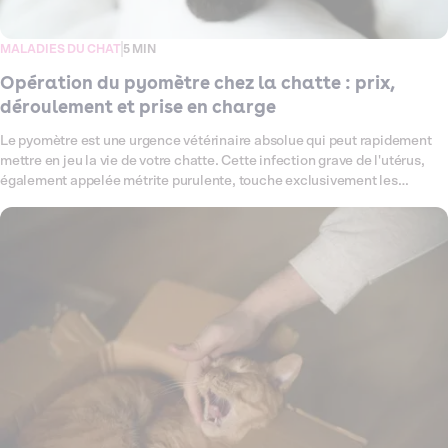
MALADIES DU CHAT
5 MIN
Opération du pyomètre chez la chatte : prix,
déroulement et prise en charge
Le pyomètre est une urgence vétérinaire absolue qui peut rapidement
mettre en jeu la vie de votre chatte. Cette infection grave de l'utérus,
également appelée métrite purulente, touche exclusivement les
chattes non stérilisées et se caractérise par une accumulation de pus
provoquée par un déséquilibre hormonal et une infection bactérienne.
Cette pathologie survient généralement 3 à 8 semaines après les
chaleurs et affecte principalement les chattes âgées de 4 à 7 ans
n'ayant jamais eu de portée. Sans traitement immédiat, le pyomètre
peut évoluer vers une septicémie ou une péritonite, avec un risque de
décès en quelques jours. L'ovario-hystérectomie d'urgence (ablation de
l'utérus et des ovaires) représente le traitement de référence avec un
taux de réussite proche de 100% lorsqu'elle est réalisée précocement.
Mais combien coûte cette intervention vitale ? Quels sont les
symptômes à repérer pour agir à temps ? Comment se déroule la prise
en charge complète ? Décryptons ensemble tous les aspects du
pyomètre chez la chatte.