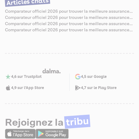
Articles chats
Comparateur officiel 2026 pour trouver la meilleure assurance
santé pour Chartreux
Comparateur officiel 2026 pour trouver la meilleure assurance
santé pour Sibérien
Comparateur officiel 2026 pour trouver la meilleure assurance
santé pour Abyssin
Comparateur officiel 2026 pour trouver la meilleure assurance
santé pour Savannah
4,6 sur Trustpilot
4,5 sur Google
4,9 sur l’App Store
4,7 sur le Play Store
tribu
Rejoignez la