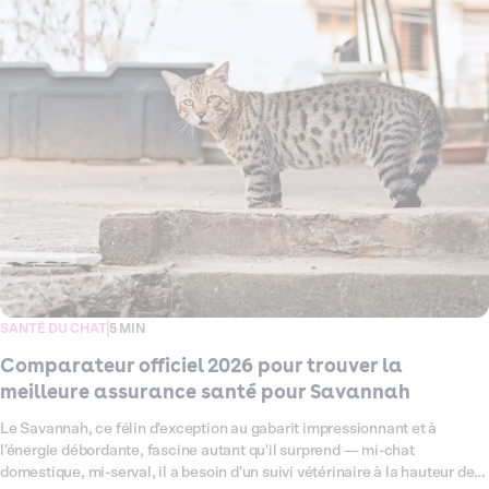
parodontales. Ce comparateur fait le point en 2026 sur toutes les
assurances santé disponibles pour votre chat Abyssin, pour que vous
puissiez choisir la couverture vraiment adaptée à sa nature bien
particulière. On passe en revue les garanties, les exclusions et les tarifs
— sans jargon, sans détour — pour vous aider à trouver celle qui lui va
comme un gant.
SANTÉ DU CHAT
5 MIN
Comparateur officiel 2026 pour trouver la
meilleure assurance santé pour Savannah
Le Savannah, ce félin d'exception au gabarit impressionnant et à
l'énergie débordante, fascine autant qu'il surprend — mi-chat
domestique, mi-serval, il a besoin d'un suivi vétérinaire à la hauteur de