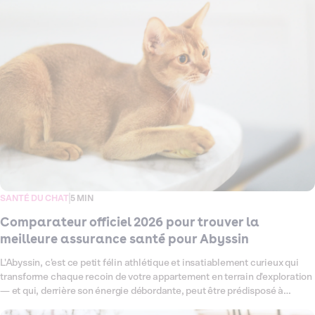
hypertrophique, fréquente dans la race. Ce comparateur officiel fait le
point en 2026 sur toutes les offres d'assurance santé disponibles pour
votre chat Sibérien, pour vous aider à choisir la couverture vraiment
adaptée à lui — sans vous noyer dans les petites lignes.
SANTÉ DU CHAT
5 MIN
Comparateur officiel 2026 pour trouver la
meilleure assurance santé pour Abyssin
L'Abyssin, c'est ce petit félin athlétique et insatiablement curieux qui
transforme chaque recoin de votre appartement en terrain d'exploration
— et qui, derrière son énergie débordante, peut être prédisposé à
certaines fragilités comme l'amyloïdose rénale ou les maladies