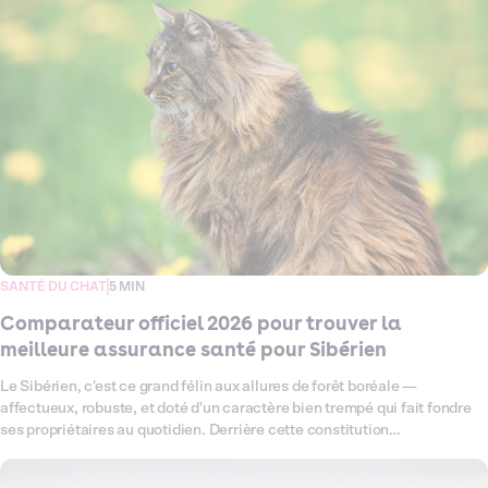
vous aider à trouver celle qui lui correspond vraiment. On a passé les
offres au crible — garanties, remboursements, exclusions — pour que
vous puissiez choisir sereinement, sans jargon ni mauvaise surprise.
SANTÉ DU CHAT
5 MIN
Comparateur officiel 2026 pour trouver la
meilleure assurance santé pour Sibérien
Le Sibérien, c'est ce grand félin aux allures de forêt boréale —
affectueux, robuste, et doté d'un caractère bien trempé qui fait fondre
ses propriétaires au quotidien. Derrière cette constitution
impressionnante se cachent tout de même quelques fragilités à
connaître, notamment une prédisposition à la cardiomyopathie