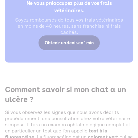
Ne vous préoccupez plus de vos frais
vétérinaires.
Soyez remboursés de tous vos frais vétérinaires
en moins de 48 heures, sans franchise ni frais
cachés.
Obtenir un devis en 1 min
Comment savoir si mon chat a un
ulcère ?
Si vous observez les signes que nous avons décrits
précédemment, une consultation chez votre vétérinaire
s'impose. Il fera un examen ophtalmologique complet et
en particulier un test que l'on appelle
test à la
fluorescéine
. La fluorescéine est un
colorant vert
qui se