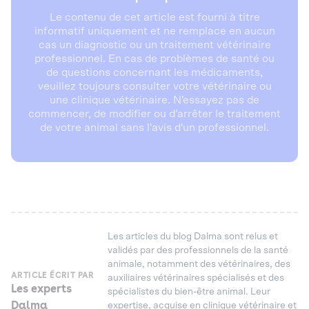
Le contenu de cet article est fourni à titre
informatif uniquement et ne remplace en aucun
cas un diagnostic ou un traitement vétérinaire
professionnel. En cas de problèmes de santé ou
de questions concernant les médicaments,
veuillez toujours consulter votre vétérinaire ou
une clinique vétérinaire. N'essayez pas de
commencer, de modifier ou d'arrêter le traitement
de votre animal sans l'avis d'un professionnel.
Les articles du blog Dalma sont relus et
validés par des professionnels de la santé
animale, notamment des vétérinaires, des
ARTICLE ÉCRIT PAR
auxiliaires vétérinaires spécialisés et des
Les experts
spécialistes du bien-être animal. Leur
Dalma
expertise, acquise en clinique vétérinaire et