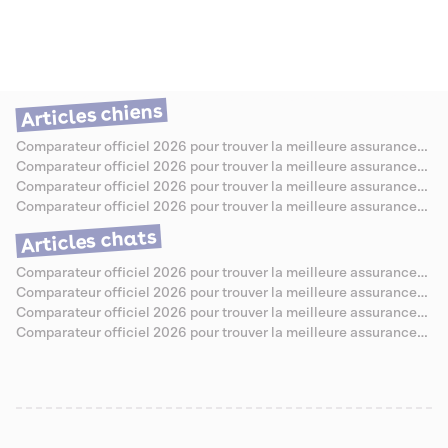
sa singularité. Ce comparateur fait le point en 2026 sur les meilleures
assurances santé pour chat Savannah, en tenant compte de ses
prédispositions connues : sensibilités cardiaques, système digestif
parfois capricieux et coûts de soins souvent plus élevés que la
moyenne. On a passé les offres au crible pour vous aider à trouver la
couverture vraiment adaptée à votre compagnon hors du commun.
Articles chiens
Comparateur officiel 2026 pour trouver la meilleure assurance
santé pour Berger Allemand
Comparateur officiel 2026 pour trouver la meilleure assurance
santé pour Caniche
Comparateur officiel 2026 pour trouver la meilleure assurance
santé pour Bouledogue Anglais
Comparateur officiel 2026 pour trouver la meilleure assurance
santé pour Jack Russell
Articles chats
Comparateur officiel 2026 pour trouver la meilleure assurance
santé pour Chartreux
Comparateur officiel 2026 pour trouver la meilleure assurance
santé pour Sibérien
Comparateur officiel 2026 pour trouver la meilleure assurance
santé pour Abyssin
Comparateur officiel 2026 pour trouver la meilleure assurance
santé pour Savannah