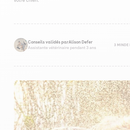
votre chien.
Conseils validés par
Alison Defer
3 MIN
DE 
Assistante vétérinaire pendant 3 ans