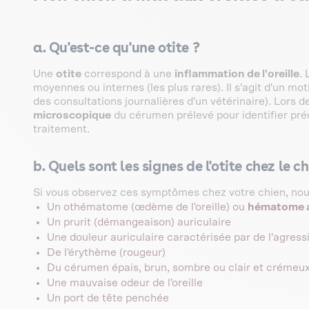
a. Qu'est-ce qu'une otite ?
Une
otite
correspond à une
inflammation de l'oreille
.
moyennes ou internes (les plus rares). Il s'agit d'un mo
des consultations journalières d'un vétérinaire). Lors d
microscopique
du cérumen prélevé pour identifier préc
traitement.
b. Quels sont les signes de l'otite chez le ch
Si vous observez ces symptômes chez votre chien, nous 
Un othématome (œdème de l'oreille) ou
hématome a
Un prurit (démangeaison) auriculaire
Une douleur auriculaire caractérisée par de l'agressi
De l'érythème (rougeur)
Du cérumen épais, brun, sombre ou clair et crémeu
Une mauvaise odeur de l'oreille
Un port de tête penchée