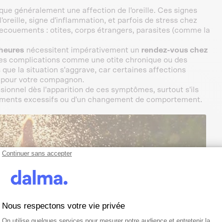
que généralement une affection de l'oreille. Ces signes
reille, signe d'inflammation, et parfois de stress chez
secouements : otites, corps étrangers, parasites (comme la
 heures
nécessitent impérativement un
rendez-vous chez
 des complications comme une otite chronique ou des
que la situation s'aggrave, car certaines affections
s pour votre compagnon.
ionnel dès l'apparition de ces symptômes, surtout s'ils
ttements excessifs ou d'un changement de comportement.
Continuer sans accepter
Nous respectons votre vie privée
Plateforme de Gestion du Consentemen
Axeptio consent
On utilise quelques services pour mesurer notre audience et entretenir la