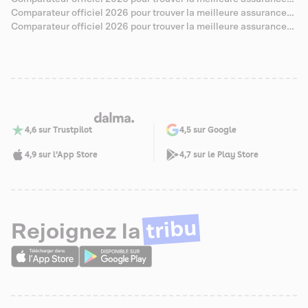
santé pour Sibérien
Comparateur officiel 2026 pour trouver la meilleure assurance
santé pour Abyssin
Comparateur officiel 2026 pour trouver la meilleure assurance
santé pour Savannah
4,6 sur Trustpilot
4,5 sur Google
4,9 sur l’App Store
4,7 sur le Play Store
tribu
Rejoignez la