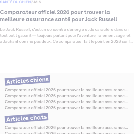
SANTÉ DU CHIEN
5 MIN
Comparateur officiel 2026 pour trouver la
meilleure assurance santé pour Jack Russell
Le Jack Russell, c'est un concentré d'énergie et de caractère dans un
tout petit gabarit — toujours partant pour l'aventure, rarement sage, et
attachant comme pas deux. Ce comparateur fait le point en 2026 sur les
assurances santé les mieux adaptées à cette race, connue pour ses
prédispositions à certaines affections articulaires, oculaires et
dermatologiques qui méritent d'être bien couvertes. On a passé les
offres au crible pour vous aider à choisir sereinement, sans jargon ni
mauvaise surprise.
Articles chiens
Comparateur officiel 2026 pour trouver la meilleure assurance
santé pour Berger Allemand
Comparateur officiel 2026 pour trouver la meilleure assurance
santé pour Caniche
Comparateur officiel 2026 pour trouver la meilleure assurance
santé pour Bouledogue Anglais
Comparateur officiel 2026 pour trouver la meilleure assurance
santé pour Jack Russell
Articles chats
Comparateur officiel 2026 pour trouver la meilleure assurance
santé pour Chartreux
Comparateur officiel 2026 pour trouver la meilleure assurance