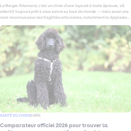
Le Berger Allemand, c'est un chien d'une loyauté à toute épreuve, vif,
attentif, toujours prêt à vous suivre au bout du monde — mais aussi une
race reconnue pour ses fragilités articulaires, notamment la dysplasie
de la hanche, et sa sensibilité digestive. Ce comparateur fait le point en
2026 sur toutes les offres d'assurance santé disponibles pour votre
Berger Allemand, pour vous aider à trouver celle qui lui correspond
vraiment. Garanties, tarifs, exclusions : on décrypte tout, sans jargon,
pour que vous puissiez choisir sereinement.
SANTÉ DU CHIEN
5 MIN
Comparateur officiel 2026 pour trouver la