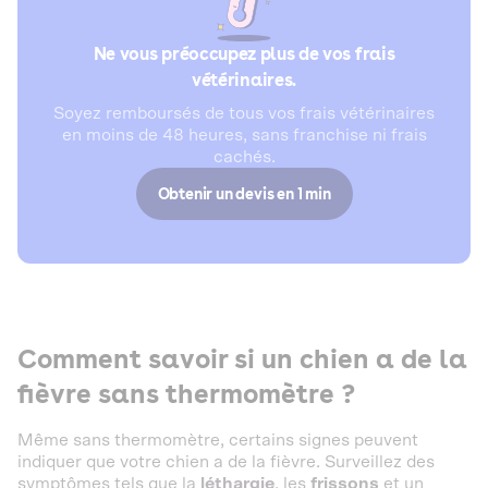
Ne vous préoccupez plus de vos frais
vétérinaires.
Soyez remboursés de tous vos frais vétérinaires
en moins de 48 heures, sans franchise ni frais
cachés.
Obtenir un devis en 1 min
Comment savoir si un chien a de la
fièvre sans thermomètre ?
Même sans thermomètre, certains signes peuvent
indiquer que votre chien a de la fièvre. Surveillez des
symptômes tels que la
léthargie
, les
frissons
et un