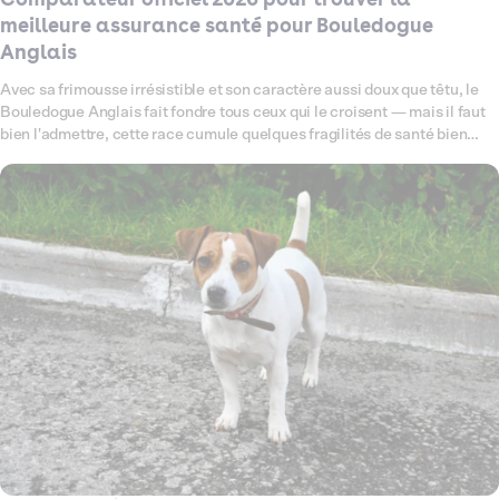
meilleure assurance santé pour Bouledogue
Anglais
Avec sa frimousse irrésistible et son caractère aussi doux que têtu, le
Bouledogue Anglais fait fondre tous ceux qui le croisent — mais il faut
bien l'admettre, cette race cumule quelques fragilités de santé bien
connues : problèmes respiratoires liés à sa morphologie brachycéphale,
sensibilités cutanées, articulations à surveiller de près. Ce comparateur
fait le point en 2026 sur les meilleures assurances santé pour chien
disponibles pour votre Bouledogue Anglais, en passant au crible les
garanties, les exclusions et les tarifs qui comptent vraiment pour cette
race. L'objectif ? Vous aider à trouver la couverture qui lui ressemble —
solide, pensée pour lui, et sans mauvaise surprise le jour où vous en
avez le plus besoin.