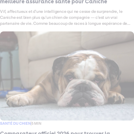
meilleure assurance santé pour Caniche
Vif, affectueux et d'une intelligence qui ne cesse de surprendre, le
Caniche est bien plus qu'un chien de compagnie — c'est un vrai
partenaire de vie. Comme beaucoup de races à longue espérance de
vie, il peut être prédisposé à certaines fragilités : problèmes
articulaires, affections oculaires ou encore otites à répétition, autant de
petits signaux qui méritent une couverture santé à la hauteur. Ce
comparateur fait le point en 2026 sur les meilleures assurances santé
pour Caniche, pour vous aider à choisir, sereinement et en toute clarté,
la formule qui lui correspond vraiment.
SANTÉ DU CHIEN
5 MIN
Comparateur officiel 2026 pour trouver la