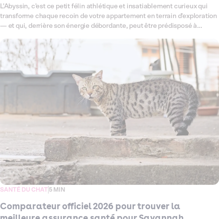
L'Abyssin, c'est ce petit félin athlétique et insatiablement curieux qui
transforme chaque recoin de votre appartement en terrain d'exploration
— et qui, derrière son énergie débordante, peut être prédisposé à
certaines fragilités comme l'amyloïdose rénale ou les maladies
parodontales. Ce comparateur fait le point en 2026 sur toutes les
assurances santé disponibles pour votre chat Abyssin, pour que vous
puissiez choisir la couverture vraiment adaptée à sa nature bien
particulière. On passe en revue les garanties, les exclusions et les tarifs
— sans jargon, sans détour — pour vous aider à trouver celle qui lui va
comme un gant.
SANTÉ DU CHAT
5 MIN
Comparateur officiel 2026 pour trouver la
meilleure assurance santé pour Savannah