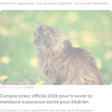
robuste en apparence, mais pas sans fragilités : la race est notamment
prédisposée aux maladies rénales et à certains problèmes articulaires
qui méritent d'être anticipés. Ce comparateur fait le point en 2026 sur
toutes les assurances santé disponibles pour votre chat Chartreux, pour
vous aider à trouver celle qui lui correspond vraiment. On a passé les
offres au crible — garanties, remboursements, exclusions — pour que
vous puissiez choisir sereinement, sans jargon ni mauvaise surprise.
SANTÉ DU CHAT
5 MIN
Comparateur officiel 2026 pour trouver la
meilleure assurance santé pour Sibérien
Le Sibérien, c'est ce grand félin aux allures de forêt boréale —