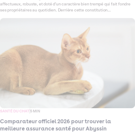
affectueux, robuste, et doté d'un caractère bien trempé qui fait fondre
ses propriétaires au quotidien. Derrière cette constitution
impressionnante se cachent tout de même quelques fragilités à
connaître, notamment une prédisposition à la cardiomyopathie
hypertrophique, fréquente dans la race. Ce comparateur officiel fait le
point en 2026 sur toutes les offres d'assurance santé disponibles pour
votre chat Sibérien, pour vous aider à choisir la couverture vraiment
adaptée à lui — sans vous noyer dans les petites lignes.
SANTÉ DU CHAT
5 MIN
Comparateur officiel 2026 pour trouver la
meilleure assurance santé pour Abyssin