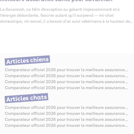
Le Savannah, ce félin d'exception au gabarit impressionnant et à
l'énergie débordante, fascine autant qu'il surprend — mi-chat
domestique, mi-serval, il a besoin d'un suivi vétérinaire à la hauteur de
sa singularité. Ce comparateur fait le point en 2026 sur les meilleures
assurances santé pour chat Savannah, en tenant compte de ses
prédispositions connues : sensibilités cardiaques, système digestif
parfois capricieux et coûts de soins souvent plus élevés que la
moyenne. On a passé les offres au crible pour vous aider à trouver la
couverture vraiment adaptée à votre compagnon hors du commun.
Articles chiens
Comparateur officiel 2026 pour trouver la meilleure assurance
santé pour Berger Allemand
Comparateur officiel 2026 pour trouver la meilleure assurance
santé pour Caniche
Comparateur officiel 2026 pour trouver la meilleure assurance
santé pour Bouledogue Anglais
Comparateur officiel 2026 pour trouver la meilleure assurance
santé pour Jack Russell
Articles chats
Comparateur officiel 2026 pour trouver la meilleure assurance
santé pour Chartreux
Comparateur officiel 2026 pour trouver la meilleure assurance
santé pour Sibérien
Comparateur officiel 2026 pour trouver la meilleure assurance
santé pour Abyssin
Comparateur officiel 2026 pour trouver la meilleure assurance
santé pour Savannah