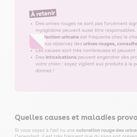
À retenir
Des urines rouges ne sont pas forcément sign
myoglobine peuvent aussi être responsables.
L
'infection urinaire
est fréquente chez le chie
Si vous observez des
urines rouges, consultez
Les causes sont très nombreuses et peuvent 
Des
intoxications
peuvent engendrer des pro
votre chien : soyez vigilent aux produits à la 
donnez !
Quelles causes et maladies provo
Si vous voyez à l'œil nu une
coloration rouge des urin
Cependant, il est très fréquent que du sang soit présent 