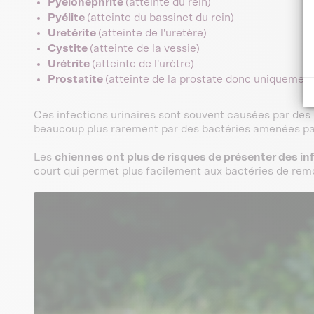
Pyélonéphrite
(atteinte du rein)
Pyélite
(atteinte du bassinet du rein)
Uretérite
(atteinte de l'uretère)
Cystite
(atteinte de la vessie)
Urétrite
(atteinte de l'urètre)
Prostatite
(atteinte de la prostate donc uniquement
Ces infections urinaires sont souvent causées par des
beaucoup plus rarement par des bactéries amenées par
Les
chiennes ont plus de risques de présenter des inf
court qui permet plus facilement aux bactéries de remo