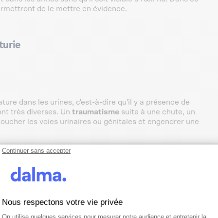
permettront de le mettre en évidence.
turie
ure dans les urines, c'est-à-dire qu'il y a présence de
nt très diverses. Un
traumatisme
suite à une chute, un
ucher les voies urinaires ou génitales et engendrer une
Continuer sans accepter
ez la chienne
 l'
infection urinaire
. Une infection urinaire peut toucher
 différemment en fonction de l'organe atteint. On peut parler
Nous respectons votre vie privée
Plateforme de Gestion du Consentemen
Axeptio consent
On utilise quelques services pour mesurer notre audience et entretenir la