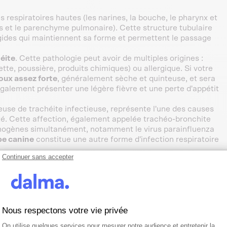
es respiratoires hautes (les narines, la bouche, le pharynx et
hes et le parenchyme pulmonaire). Cette structure tubulaire
igides qui maintiennent sa forme et permettent le passage
éite
. Cette pathologie peut avoir de multiples origines :
rette, poussière, produits chimiques) ou allergique. Si votre
oux assez forte
, généralement sèche et quinteuse, et sera
alement présenter une légère fièvre et une perte d'appétit
euse de trachéite infectieuse, représente l'une des causes
vité. Cette affection, également appelée trachéo-bronchite
athogènes simultanément, notamment le virus parainfluenza
pe canine
constitue une autre forme d'infection respiratoire
Continuer sans accepter
à une
opération
. En effet, si votre compagnon a été
intubé
,
r une gêne les jours suivants. Cette irritation post-
cessiter un traitement symptomatique pour soulager
rovoquer une toux d'irritation due à la pression exercée
Nous respectons votre vie privée
ez les
chiens âgés
. Certains facteurs environnementaux
Plateforme de Gestion du Consentemen
Axeptio consent
brusques de température ou l'exposition à des allergènes
On utilise quelques services pour mesurer notre audience et entretenir la