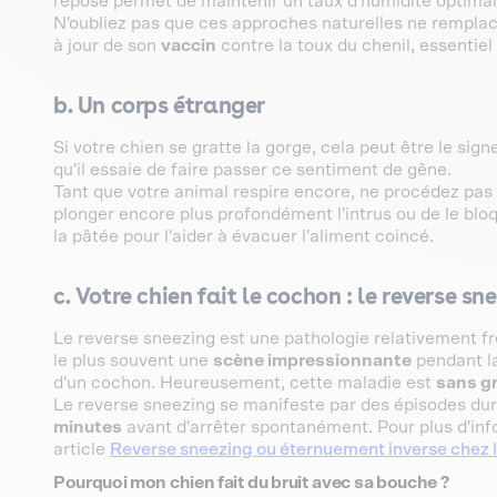
repose permet de maintenir un taux d'humidité optimal e
N'oubliez pas que ces approches naturelles ne remplacen
à jour de son
vaccin
contre la toux du chenil, essentiel
b. Un corps étranger
Si votre chien se gratte la gorge, cela peut être le sig
qu'il essaie de faire passer ce sentiment de gêne.
Tant que votre animal respire encore, ne procédez pas
plonger encore plus profondément l'intrus ou de le bloq
la pâtée pour l'aider à évacuer l'aliment coincé.
c. Votre chien fait le cochon : le reverse sn
Le reverse sneezing est une pathologie relativement f
le plus souvent une
scène impressionnante
pendant la
d'un cochon. Heureusement, cette maladie est
sans gr
Le reverse sneezing se manifeste par des épisodes du
minutes
avant d'arrêter spontanément. Pour plus d'inf
article
Reverse sneezing ou éternuement inverse chez l
Pourquoi mon chien fait du bruit avec sa bouche ?