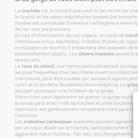
La
trachée
est le conduit assurant le lien entre les voi
le larynx) et les voies respiratoires basses (les bronc
flexible est constituée d'anneaux cartilagineux semi-r
de l'air vers les poumons.
En cas d'inflammation de cet organe, on parle de
trach
infectieuse (virus, bactéries), irritative (fumée de ciga
compagnon en souffre, il présentera des épisodes de
t
potentiellement abattu. Les
chiens malades
peuvent ég
temporaire.
La
toux du chenil
, une forme particulièrement contagi
les plus fréquentes chez les chiens vivant en collecti
infectieuse, peut être causée par plusieurs agents p
canin et la bactérie Bordetella bronchiseptica. La
grip
pouvant provoquer une irritation de la gorge.
Votre chien peut également se gratter la gorge suite 
la sonde peut avoir irrité sa trachée et ainsi occasionne
opératoire est généralement temporaire mais peut né
l'inconfort.
Les
maladies cardiaques
avancées peuvent également p
par un cœur dilaté sur la trachée, particulièrement ch
aggravent ces irritations : l'air sec, les changements 