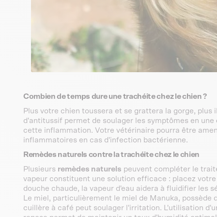
Combien de temps dure une trachéite chez le chien ?
Plus votre chien toussera et se grattera la gorge, plus 
d'antitussif permet de soulager les symptômes en une
cette inflammation. Votre vétérinaire pourra être amené
inflammatoires en cas d'infection bactérienne.
Remèdes naturels contre la trachéite chez le chien
Plusieurs
remèdes naturels
peuvent compléter le trait
vapeur constituent une solution efficace : placez votr
douche chaude, la vapeur d'eau aidera à fluidifier les s
Le miel, particulièrement le miel de Manuka, possède 
cuillère à café peut soulager l'irritation. L'utilisation