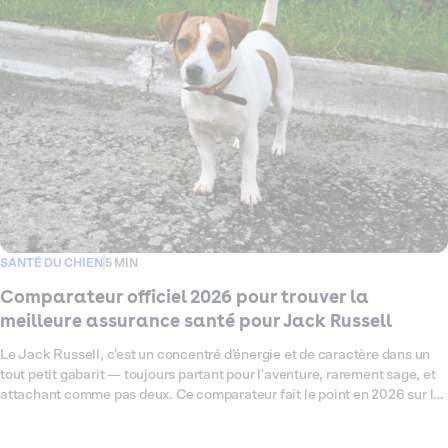
disponibles pour votre Bouledogue Anglais, en passant au crible les
garanties, les exclusions et les tarifs qui comptent vraiment pour cette
race. L'objectif ? Vous aider à trouver la couverture qui lui ressemble —
solide, pensée pour lui, et sans mauvaise surprise le jour où vous en
avez le plus besoin.
SANTÉ DU CHIEN
5 MIN
Comparateur officiel 2026 pour trouver la
meilleure assurance santé pour Jack Russell
Le Jack Russell, c'est un concentré d'énergie et de caractère dans un
tout petit gabarit — toujours partant pour l'aventure, rarement sage, et
attachant comme pas deux. Ce comparateur fait le point en 2026 sur les
assurances santé les mieux adaptées à cette race, connue pour ses
prédispositions à certaines affections articulaires, oculaires et