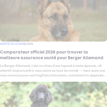
SANTÉ DU CHIEN
5 MIN
Comparateur officiel 2026 pour trouver la
meilleure assurance santé pour Berger Allemand
Le Berger Allemand, c'est un chien d'une loyauté à toute épreuve, vif,
attentif, toujours prêt à vous suivre au bout du monde — mais aussi une
race reconnue pour ses fragilités articulaires, notamment la dysplasie
de la hanche, et sa sensibilité digestive. Ce comparateur fait le point en
2026 sur toutes les offres d'assurance santé disponibles pour votre
Berger Allemand, pour vous aider à trouver celle qui lui correspond
vraiment. Garanties, tarifs, exclusions : on décrypte tout, sans jargon,
pour que vous puissiez choisir sereinement.