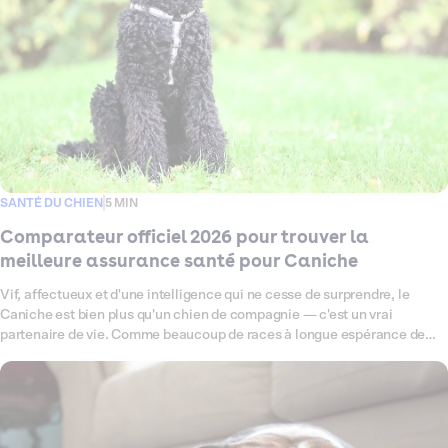
SANTÉ DU CHIEN
5 MIN
Comparateur officiel 2026 pour trouver la
meilleure assurance santé pour Caniche
Vif, affectueux et d'une intelligence qui ne cesse de surprendre, le
Caniche est bien plus qu'un chien de compagnie — c'est un vrai
partenaire de vie. Comme beaucoup de races à longue espérance de
vie, il peut être prédisposé à certaines fragilités : problèmes
articulaires, affections oculaires ou encore otites à répétition, autant de
petits signaux qui méritent une couverture santé à la hauteur. Ce
comparateur fait le point en 2026 sur les meilleures assurances santé
pour Caniche, pour vous aider à choisir, sereinement et en toute clarté,