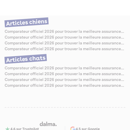
dermatologiques qui méritent d'être bien couvertes. On a passé les
offres au crible pour vous aider à choisir sereinement, sans jargon ni
mauvaise surprise.
Articles chiens
Comparateur officiel 2026 pour trouver la meilleure assurance
santé pour Berger Allemand
Comparateur officiel 2026 pour trouver la meilleure assurance
santé pour Caniche
Comparateur officiel 2026 pour trouver la meilleure assurance
santé pour Bouledogue Anglais
Comparateur officiel 2026 pour trouver la meilleure assurance
santé pour Jack Russell
Articles chats
Comparateur officiel 2026 pour trouver la meilleure assurance
santé pour Chartreux
Comparateur officiel 2026 pour trouver la meilleure assurance
santé pour Sibérien
Comparateur officiel 2026 pour trouver la meilleure assurance
santé pour Abyssin
Comparateur officiel 2026 pour trouver la meilleure assurance
santé pour Savannah
4,6 sur Trustpilot
4,5 sur Google