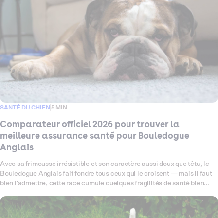
la formule qui lui correspond vraiment.
SANTÉ DU CHIEN
5 MIN
Comparateur officiel 2026 pour trouver la
meilleure assurance santé pour Bouledogue
Anglais
Avec sa frimousse irrésistible et son caractère aussi doux que têtu, le
Bouledogue Anglais fait fondre tous ceux qui le croisent — mais il faut
bien l'admettre, cette race cumule quelques fragilités de santé bien
connues : problèmes respiratoires liés à sa morphologie brachycéphale,
sensibilités cutanées, articulations à surveiller de près. Ce comparateur
fait le point en 2026 sur les meilleures assurances santé pour chien