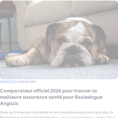
articulaires, affections oculaires ou encore otites à répétition, autant de
petits signaux qui méritent une couverture santé à la hauteur. Ce
comparateur fait le point en 2026 sur les meilleures assurances santé
pour Caniche, pour vous aider à choisir, sereinement et en toute clarté,
la formule qui lui correspond vraiment.
SANTÉ DU CHIEN
5 MIN
Comparateur officiel 2026 pour trouver la
meilleure assurance santé pour Bouledogue
Anglais
Avec sa frimousse irrésistible et son caractère aussi doux que têtu, le
Bouledogue Anglais fait fondre tous ceux qui le croisent — mais il faut