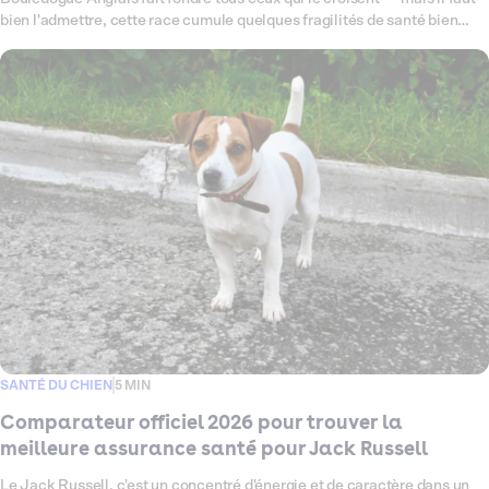
bien l'admettre, cette race cumule quelques fragilités de santé bien
connues : problèmes respiratoires liés à sa morphologie brachycéphale,
sensibilités cutanées, articulations à surveiller de près. Ce comparateur
fait le point en 2026 sur les meilleures assurances santé pour chien
disponibles pour votre Bouledogue Anglais, en passant au crible les
garanties, les exclusions et les tarifs qui comptent vraiment pour cette
race. L'objectif ? Vous aider à trouver la couverture qui lui ressemble —
solide, pensée pour lui, et sans mauvaise surprise le jour où vous en
avez le plus besoin.
SANTÉ DU CHIEN
5 MIN
Comparateur officiel 2026 pour trouver la
meilleure assurance santé pour Jack Russell
Le Jack Russell, c'est un concentré d'énergie et de caractère dans un