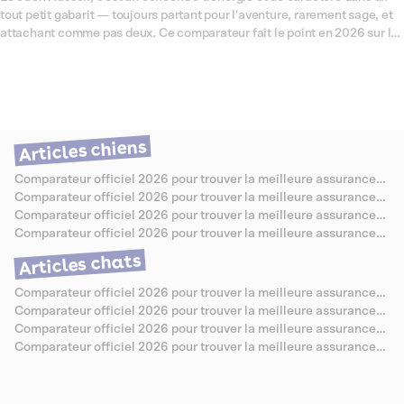
tout petit gabarit — toujours partant pour l'aventure, rarement sage, et
attachant comme pas deux. Ce comparateur fait le point en 2026 sur les
assurances santé les mieux adaptées à cette race, connue pour ses
prédispositions à certaines affections articulaires, oculaires et
dermatologiques qui méritent d'être bien couvertes. On a passé les
offres au crible pour vous aider à choisir sereinement, sans jargon ni
mauvaise surprise.
Articles chiens
Comparateur officiel 2026 pour trouver la meilleure assurance
santé pour Berger Allemand
Comparateur officiel 2026 pour trouver la meilleure assurance
santé pour Caniche
Comparateur officiel 2026 pour trouver la meilleure assurance
santé pour Bouledogue Anglais
Comparateur officiel 2026 pour trouver la meilleure assurance
santé pour Jack Russell
Articles chats
Comparateur officiel 2026 pour trouver la meilleure assurance
santé pour Chartreux
Comparateur officiel 2026 pour trouver la meilleure assurance
santé pour Sibérien
Comparateur officiel 2026 pour trouver la meilleure assurance
santé pour Abyssin
Comparateur officiel 2026 pour trouver la meilleure assurance
santé pour Savannah