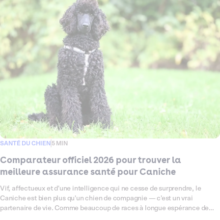
Berger Allemand, pour vous aider à trouver celle qui lui correspond
vraiment. Garanties, tarifs, exclusions : on décrypte tout, sans jargon,
pour que vous puissiez choisir sereinement.
SANTÉ DU CHIEN
5 MIN
Comparateur officiel 2026 pour trouver la
meilleure assurance santé pour Caniche
Vif, affectueux et d'une intelligence qui ne cesse de surprendre, le
Caniche est bien plus qu'un chien de compagnie — c'est un vrai
partenaire de vie. Comme beaucoup de races à longue espérance de
vie, il peut être prédisposé à certaines fragilités : problèmes