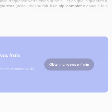
elle fréquence votre chien urine-t-il et en quelle quantité à
gouttes
(pollakurie) ou fait-il un
pipi complet
à chaque fois
vos frais
Obtenir un devis en 1 min
inaires en moins de 48