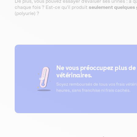
De plus, vous pouvez essayer d'évaluer ses urines : à qu
chaque fois ? Est-ce qu'il produit
seulement quelques 
(polyurie) ?
Ne vous préoccupez plus de 
vétérinaires.
Soyez remboursés de tous vos frais vétér
heures, sans franchise ni frais cachés.