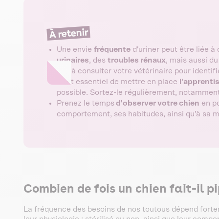
À retenir
Une envie
fréquente
d'uriner peut être liée à
urinaires
, des
troubles rénaux
, mais aussi d
pas à consulter votre vétérinaire pour identifi
Il est essentiel de mettre en place
l'apprenti
possible. Sortez-le régulièrement, notamment 
Prenez le temps
d'observer votre chien
en po
comportement, ses habitudes, ainsi qu'à sa m
Combien de fois un chien fait-il pi
La fréquence des besoins de nos toutous dépend forteme
leur physiologie : stérilisé ou non, ainsi que leur compo