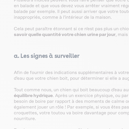
Plusieurs indices peuvent vous faire penser que votre 
en balade et que vous devez vous arrêter vraiment régu
balade par exemple. Il peut aussi arriver que votre tou
inappropriés, comme à l'intérieur de la maison.
Cela peut paraître étonnant si ce n'est pas plus un chio
savoir quelle quantité votre chien urine par jour
, mais
a. Les signes à surveiller
Afin de fournir des indications supplémentaires à votr
d'eau que votre chien boit, pour déterminer si elle a a
Tout comme nous, un chien qui boit beaucoup d'eau au
équilibre hydrique
. Après un exercice physique, ou pa
besoin de boire par rapport à des moments de calme ou 
également jouer un rôle ! Par exemple, si vous êtes p
croquettes, votre toutou va boire davantage pour com
nourriture.