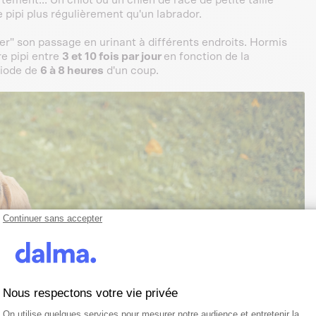
pipi plus régulièrement qu'un labrador.
" son passage en urinant à différents endroits. Hormis
e pipi entre
3 et 10 fois par jour
en fonction de la
riode de
6 à 8 heures
d'un coup.
Continuer sans accepter
Nous respectons votre vie privée
Plateforme de Gestion du Consentemen
Axeptio consent
On utilise quelques services pour mesurer notre audience et entretenir la