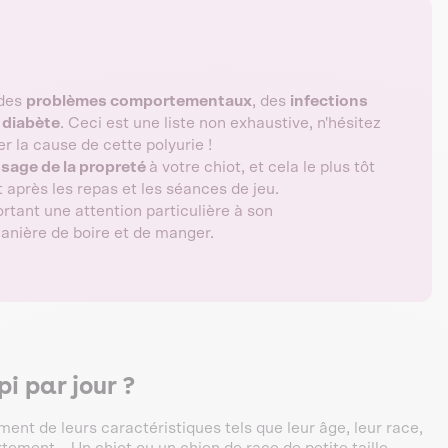
 des
problèmes comportementaux
, des
infections
u
diabète
. Ceci est une liste non exhaustive, n'hésitez
er la cause de cette polyurie !
ssage de la propreté
à votre chiot, et cela le plus tôt
après les repas et les séances de jeu.
rtant une attention particulière à son
anière de boire et de manger.
pi par jour ?
nt de leurs caractéristiques tels que leur âge, leur race,
rtement... Un chiot ou un chien de race de petite taille