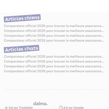
dermatologiques qui méritent d'être bien couvertes. On a passé les
offres au crible pour vous aider à choisir sereinement, sans jargon ni
mauvaise surprise.
Articles chiens
Comparateur officiel 2026 pour trouver la meilleure assurance
santé pour Berger Allemand
Comparateur officiel 2026 pour trouver la meilleure assurance
santé pour Caniche
Comparateur officiel 2026 pour trouver la meilleure assurance
santé pour Bouledogue Anglais
Comparateur officiel 2026 pour trouver la meilleure assurance
santé pour Jack Russell
Articles chats
Comparateur officiel 2026 pour trouver la meilleure assurance
santé pour Chartreux
Comparateur officiel 2026 pour trouver la meilleure assurance
santé pour Sibérien
Comparateur officiel 2026 pour trouver la meilleure assurance
santé pour Abyssin
Comparateur officiel 2026 pour trouver la meilleure assurance
santé pour Savannah
4,6 sur Trustpilot
4,5 sur Google