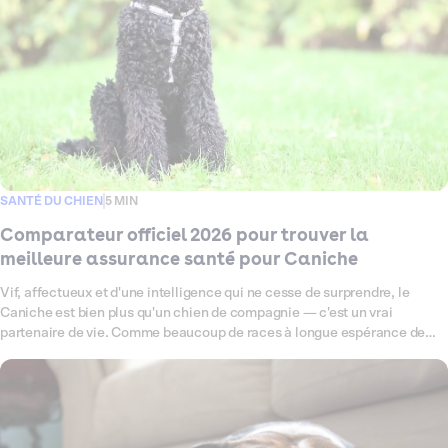
SANTÉ DU CHIEN
5 MIN
Comparateur officiel 2026 pour trouver la
meilleure assurance santé pour Caniche
Vif, affectueux et d'une intelligence qui ne cesse de surprendre, le
Caniche est bien plus qu'un chien de compagnie — c'est un vrai
partenaire de vie. Comme beaucoup de races à longue espérance de
vie, il peut être prédisposé à certaines fragilités : problèmes
articulaires, affections oculaires ou encore otites à répétition, autant de
petits signaux qui méritent une couverture santé à la hauteur. Ce
comparateur fait le point en 2026 sur les meilleures assurances santé
pour Caniche, pour vous aider à choisir, sereinement et en toute clarté,