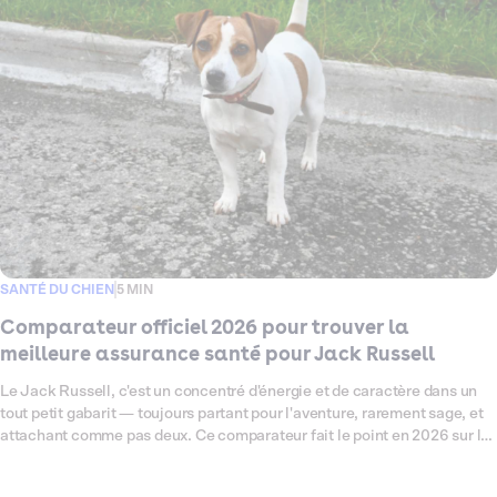
disponibles pour votre Bouledogue Anglais, en passant au crible les
garanties, les exclusions et les tarifs qui comptent vraiment pour cette
race. L'objectif ? Vous aider à trouver la couverture qui lui ressemble —
solide, pensée pour lui, et sans mauvaise surprise le jour où vous en
avez le plus besoin.
SANTÉ DU CHIEN
5 MIN
Comparateur officiel 2026 pour trouver la
meilleure assurance santé pour Jack Russell
Le Jack Russell, c'est un concentré d'énergie et de caractère dans un
tout petit gabarit — toujours partant pour l'aventure, rarement sage, et
attachant comme pas deux. Ce comparateur fait le point en 2026 sur les
assurances santé les mieux adaptées à cette race, connue pour ses
prédispositions à certaines affections articulaires, oculaires et