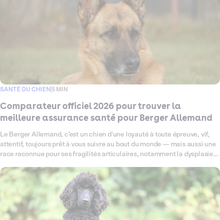
SANTÉ DU CHIEN
5 MIN
Comparateur officiel 2026 pour trouver la
meilleure assurance santé pour Berger Allemand
Le Berger Allemand, c'est un chien d'une loyauté à toute épreuve, vif,
attentif, toujours prêt à vous suivre au bout du monde — mais aussi une
race reconnue pour ses fragilités articulaires, notamment la dysplasie
de la hanche, et sa sensibilité digestive. Ce comparateur fait le point en
2026 sur toutes les offres d'assurance santé disponibles pour votre
Berger Allemand, pour vous aider à trouver celle qui lui correspond
vraiment. Garanties, tarifs, exclusions : on décrypte tout, sans jargon,
pour que vous puissiez choisir sereinement.