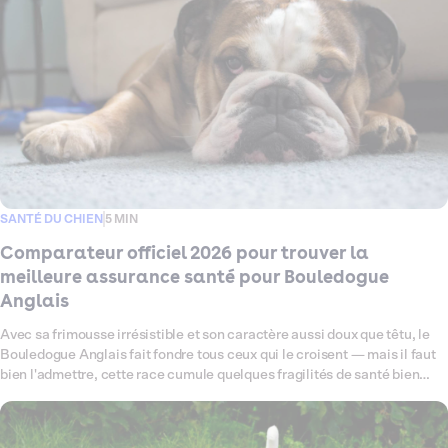
la formule qui lui correspond vraiment.
SANTÉ DU CHIEN
5 MIN
Comparateur officiel 2026 pour trouver la
meilleure assurance santé pour Bouledogue
Anglais
Avec sa frimousse irrésistible et son caractère aussi doux que têtu, le
Bouledogue Anglais fait fondre tous ceux qui le croisent — mais il faut
bien l'admettre, cette race cumule quelques fragilités de santé bien
connues : problèmes respiratoires liés à sa morphologie brachycéphale,
sensibilités cutanées, articulations à surveiller de près. Ce comparateur
fait le point en 2026 sur les meilleures assurances santé pour chien