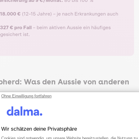
ersicherung ab 9 €/Monat.
80 bis 100 %
–18.000 €
(12–15 Jahre) – je nach Erkrankungen auch
327 € pro Fall
– beim aktiven Aussie ein häufiges
gesichert ist.
epherd: Was den Aussie von anderen
Ohne Einwilligung fortfahren
5 kg), der bei guter Haltung 12 bis 15 Jahre alt wird. Sein
 anderer aktiver Rassen. Im Vergleich zum Labrador (33,4
gt der Aussie mit 35,2 % im oberen Mittelfeld.
Wir schätzen deine Privatsphäre
Einwilligungsmanagementplattform: Pa
Axeptio consent
Cookies sind notwendig, um unsere Website bereitzustellen, die Nutzung zu