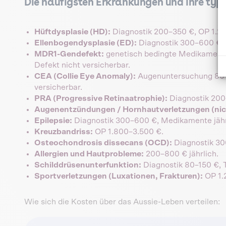
Die häufigsten Erkrankungen und ihre typ
Hüftdysplasie (HD):
Diagnostik 200–350 €, OP 1.2
Ellenbogendysplasie (ED):
Diagnostik 300–600 €, 
MDR1-Gendefekt:
genetisch bedingte Medikamenten
Defekt nicht versicherbar.
CEA (Collie Eye Anomaly):
Augenuntersuchung 80–2
versicherbar.
PRA (Progressive Retinaatrophie):
Diagnostik 200–
Augenentzündungen / Hornhautverletzungen (nic
Epilepsie:
Diagnostik 300–600 €, Medikamente jährli
Kreuzbandriss:
OP 1.800–3.500 €.
Osteochondrosis dissecans (OCD):
Diagnostik 30
Allergien und Hautprobleme:
200–800 € jährlich.
Schilddrüsenunterfunktion:
Diagnostik 80–150 €, 
Sportverletzungen (Luxationen, Frakturen):
OP 1.
Wie sich die Kosten über das Aussie-Leben verteilen: