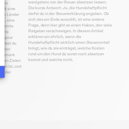
wenigstens von der Steuer absetzen lassen.
n des
Die kurze Antwort: Ja, die Hundehaftpflicht
gilt eine
darfst du in der Steuererklärung angeben. Ob
ige Länder
sich das am Ende auszahlt, ist eine andere
en, eine
Frage, denn hier gibt es einen Haken, den viele
stimmte
ssen Sie Ihre Optionen an
Ratgeber verschweigen. In diesem Artikel
r wie
erklären wir ehrlich, wann die
 eigene
Hundehaftpflicht wirklich einen Steuervorteil
indest du
bringt, wie du sie einträgst, welche Kosten
igsten
rund um den Hund du sonst noch absetzen
Dänemark
kannst und welche nicht.
ebten Zielen
 tun ist, und
an der