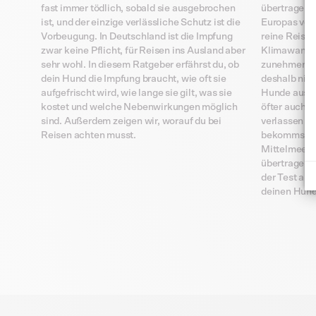
übertragen 
fast immer tödlich, sobald sie ausgebrochen
Europas vor
ist, und der einzige verlässliche Schutz ist die
reine Reise
Vorbeugung. In Deutschland ist die Impfung
Klimawandel 
zwar keine Pflicht, für Reisen ins Ausland aber
zunehmend a
sehr wohl. In diesem Ratgeber erfährst du, ob
deshalb nic
dein Hund die Impfung braucht, wie oft sie
Hunde aus d
aufgefrischt wird, wie lange sie gilt, was sie
öfter auch H
kostet und welche Nebenwirkungen möglich
verlassen h
sind. Außerdem zeigen wir, worauf du bei
bekommst du
Reisen achten musst.
Mittelmeerkr
übertragen w
der Test abl
deinen Hund