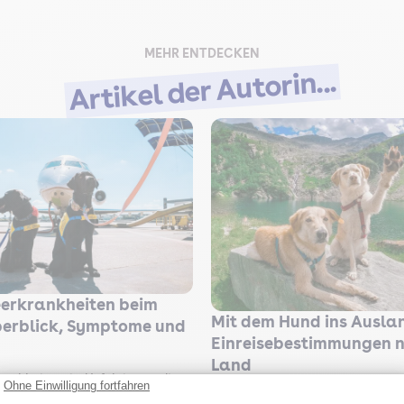
MEHR ENTDECKEN
Artikel der Autorin...
erkrankheiten beim
Mit dem Hund ins Ausla
berblick, Symptome und
Einreisebestimmungen 
Land
ankheiten sind Infektionen, die
Ohne Einwilligung fortfahren
Mit dem Hund ins Ausland zu reise
, Stechmücken und Sandmücken