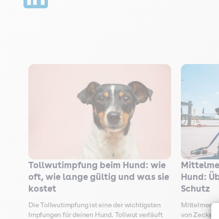
Mittelme
Tollwutimpfung beim Hund: wie
Hund: Ü
oft, wie lange gültig und was sie
Schutz
kostet
Mittelmeerkr
Die Tollwutimpfung ist eine der wichtigsten
von Zecken
Impfungen für deinen Hund. Tollwut verläuft