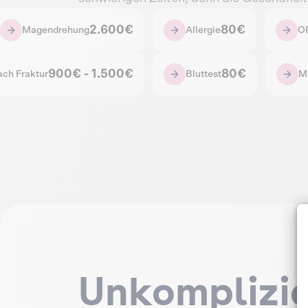
2.600€
80€
Magendrehung
Allergie
OP
900€ - 1.500€
80€
ch Fraktur
Bluttest
Mi
Unkomplizie