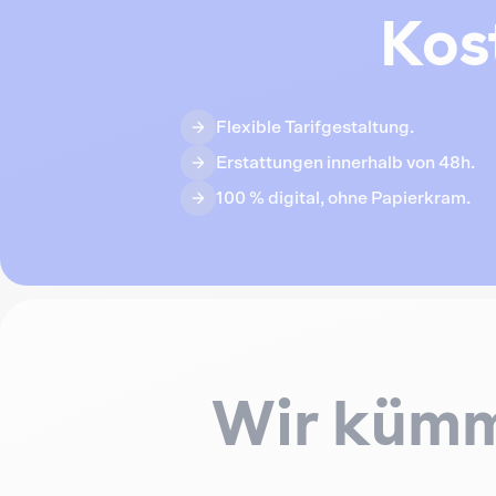
Kos
Flexible Tarifgestaltung.
Erstattungen innerhalb von 48h.
100 % digital, ohne Papierkram.
Wir kümm