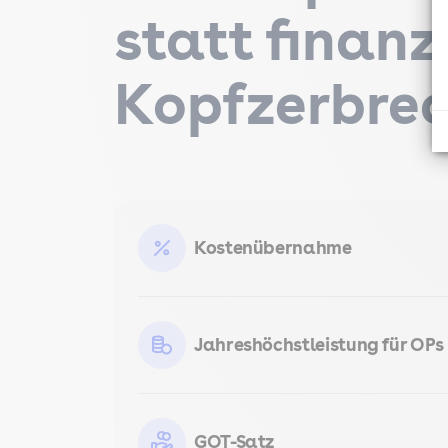
statt finanz
Kopfzerbrec
Kostenübernahme
Jahreshöchstleistung für OPs
GOT-Satz