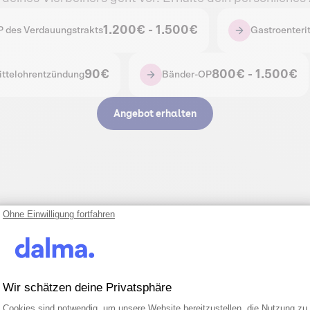
1.200€ - 1.500€
 des Verdauungstrakts
Gastroenterit
90€
800€ - 1.500€
ttelohrentzündung
Bänder-OP
Angebot erhalten
Ohne Einwilligung fortfahren
rte Hilfe
Wir schätzen deine Privatsphäre
Einwilligungsmanagementplattform: Pa
Axeptio consent
Cookies sind notwendig, um unsere Website bereitzustellen, die Nutzung zu