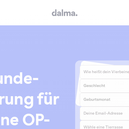
unde-
rung für
ine OP-