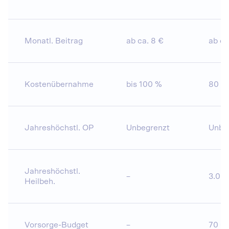
Monatl. Beitrag
ab ca. 8 €
ab ca
Kostenübernahme
bis 100 %
80 %
Jahreshöchstl. OP
Unbegrenzt
Unbe
Jahreshöchstl.
–
3.00
Heilbeh.
Vorsorge-Budget
–
70 €