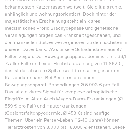
der charakteristisch flachen Gesichtsform eine der
bekanntesten Katzenrassen weltweit. Sie gilt als ruhig,
anhänglich und wohnungsorientiert. Doch hinter der
majestätischen Erscheinung steht ein klares
medizinisches Profil: Brachycephalie und genetische
Veranlagungen prägen das Krankheitsgeschehen, und
die finanziellen Spitzenwerte gehören zu den höchsten in
unserer Datenbank. Was unsere Schadendaten aus 97
Fällen zeigen: Der Bewegungsapparat dominiert mit 36,1
% aller Fälle und einer Höchstauszahlung von 11.862 €,
das ist der absolute Spitzenwert in unserer gesamten
Katzendatenbank. Bei Senioren erreichen
Bewegungsapparat-Behandlungen Ø 5.993 € pro Fall.
Das ist ein klares Signal für komplexe orthopädische
Eingriffe im Alter. Auch Magen-Darm-Erkrankungen (Ø
559 € pro Fall) und Hauterkrankungen
(Gesichtsfaltenpyodermie, Ø 458 €) sind häufige
Themen. Über ein Perser-Leben (12–16 Jahre) können
Tierarztkosten von 8.000 bis 18.000 € entstehen. Diese