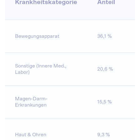
Krankheitskategorie
Anteil
E
Bewegungsapparat
36,1 %
5
Sonstige (Innere Med.,
20,6 %
8
Labor)
Magen-Darm-
15,5 %
5
Erkrankungen
Haut & Ohren
9,3 %
4