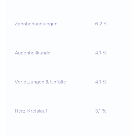
Zahnbehandlungen
6,2 %
2
Augenheilkunde
4,1 %
11
Verletzungen & Unfälle
4,1 %
12
Herz-Kreislauf
3,1 %
17