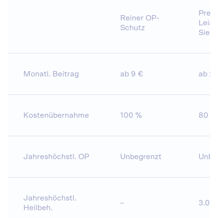
Preis
Reiner OP-
Leist
Schutz
Siege
Monatl. Beitrag
ab 9 €
ab 25
Kostenübernahme
100 %
80 %
Jahreshöchstl. OP
Unbegrenzt
Unbe
Jahreshöchstl.
–
3.00
Heilbeh.