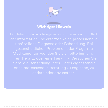
Wichtiger Hinweis
Die Inhalte dieses Magazins dienen ausschließlich
der Information und ersetzen keine professionelle
tierärztliche Diagnose oder Behandlung. Bei
gesundheitlichen Problemen oder Fragen zu
Medikamenten wenden Sie sich bitte immer an
Ihren Tierarzt oder eine Tierklinik. Versuchen Sie
nicht, die Behandlung Ihres Tieres eigenständig
ohne professionelle Beratung zu beginnen, zu
ändern oder abzusetzen.