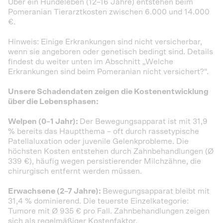
Über ein Hundeleben (12–16 Jahre) entstehen beim
Pomeranian Tierarztkosten zwischen 6.000 und 14.000
€.
Hinweis: Einige Erkrankungen sind nicht versicherbar,
wenn sie angeboren oder genetisch bedingt sind. Details
findest du weiter unten im Abschnitt „Welche
Erkrankungen sind beim Pomeranian nicht versichert?“.
Unsere Schadendaten zeigen die Kostenentwicklung
über die Lebensphasen:
Welpen (0–1 Jahr):
Der Bewegungsapparat ist mit 31,9
% bereits das Hauptthema – oft durch rassetypische
Patellaluxation oder juvenile Gelenkprobleme. Die
höchsten Kosten entstehen durch Zahnbehandlungen (Ø
339 €), häufig wegen persistierender Milchzähne, die
chirurgisch entfernt werden müssen.
Erwachsene (2–7 Jahre):
Bewegungsapparat bleibt mit
31,4 % dominierend. Die teuerste Einzelkategorie:
Tumore mit Ø 935 € pro Fall. Zahnbehandlungen zeigen
sich als regelmäßiger Kostenfaktor.