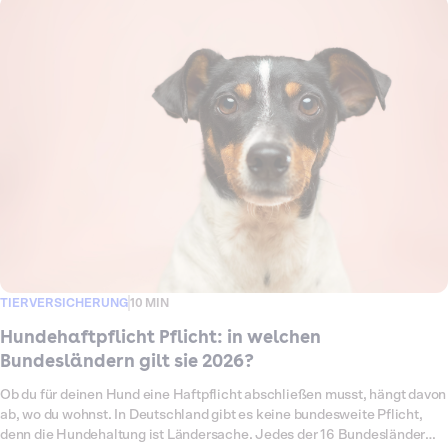
ein, wenn dein Hund einem anderen etwas antut. Die
Krankenversicherung springt ein, wenn deinem Hund selbst etwas
passiert. In diesem Ratgeber erklären wir, was genau jede der beiden
Versicherungen zahlt, wo die Grenze verläuft und an welchen typischen
Alltagssituationen du erkennst, welche greift. So weißt du, welchen
Schutz dein Hund wirklich braucht und ob es sinnvoll ist, beide
zusammen abzuschließen.
TIERVERSICHERUNG
10 MIN
Hundehaftpflicht Pflicht: in welchen
Bundesländern gilt sie 2026?
Ob du für deinen Hund eine Haftpflicht abschließen musst, hängt davon
ab, wo du wohnst. In Deutschland gibt es keine bundesweite Pflicht,
denn die Hundehaltung ist Ländersache. Jedes der 16 Bundesländer