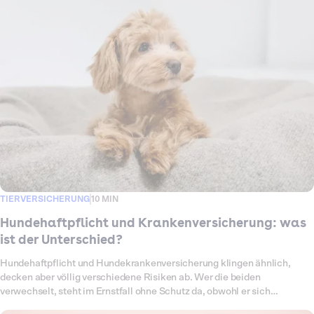
Ratgeber verschweigen. In diesem Artikel erklären wir ehrlich, wann die
Hundehaftpflicht wirklich einen Steuervorteil bringt, wie du sie
einträgst, welche Kosten rund um den Hund du sonst noch absetzen
kannst und welche nicht.
TIERVERSICHERUNG
10 MIN
Hundehaftpflicht und Krankenversicherung: was
ist der Unterschied?
Hundehaftpflicht und Hundekrankenversicherung klingen ähnlich,
decken aber völlig verschiedene Risiken ab. Wer die beiden
verwechselt, steht im Ernstfall ohne Schutz da, obwohl er sich
abgesichert glaubte. Die einfache Merkregel: Die Haftpflicht springt