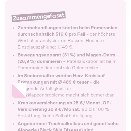
Zusammengefasst
Zahnbehandlungen kosten beim Pomeranian
durchschnittlich 516 € pro Fall
– der höchste
Wert aller analysierten Rassen. Höchste
Einzelauszahlung: 1.149 €.
Bewegungsapparat (31 %) und Magen-Darm
(26,9 %) dominieren
– Patellaluxation ist beim
Pomeranian das zentrale Gelenkrisiko.
Im Seniorenalter werden Herz-Kreislauf-
Erkrankungen mit Ø 489 € teuer
– die
steigende Anfälligkeit für
Herzklappenprobleme macht sich bemerkbar.
Krankenversicherung ab 25 €/Monat, OP-
Versicherung ab 9 €/Monat.
80 bis 100 %
Erstattung, keine Selbstbeteiligung.
Angeborener Trachealkollaps und genetische
Alopezie (Black Skin Disease) sind