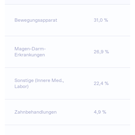
Bewegungsapparat
31,0 %
2
Magen-Darm-
26,9 %
1
Erkrankungen
Sonstige (Innere Med.,
22,4 %
11
Labor)
Zahnbehandlungen
4,9 %
5