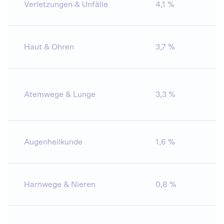
Verletzungen & Unfälle
4,1 %
91
Haut & Ohren
3,7 %
9
Atemwege & Lunge
3,3 %
8
Augenheilkunde
1,6 %
1
Harnwege & Nieren
0,8 %
3