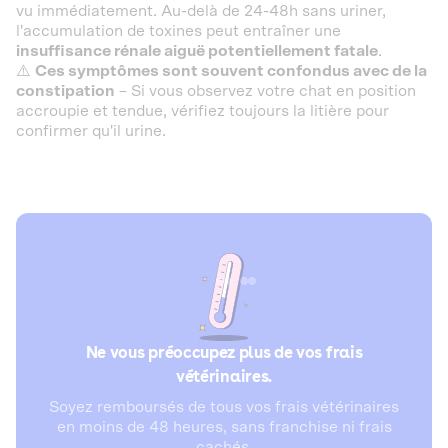
vu immédiatement. Au-delà de 24-48h sans uriner,
l'accumulation de toxines peut entraîner une
insuffisance rénale aiguë potentiellement fatale
.
⚠️
Ces symptômes sont souvent confondus avec de la
constipation
– Si vous observez votre chat en position
accroupie et tendue, vérifiez toujours la litière pour
confirmer qu'il urine.
Ne vous préoccupez plus de vos frais
vétérinaires.
Soyez remboursés de tous vos frais vétérinaires
en moins de 48 heures, sans franchise ni frais
cachés.