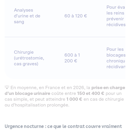
Pour évalu
Analyses
les reins et
d’urine et de
60 à 120 €
prévenir le
sang
récidives
Pour les
Chirurgie
600 à 1
blocages
(urétrostomie,
200 €
chroniques
cas graves)
récidivants
💡 En moyenne, en France et en 2026, la
prise en charge
d’un blocage urinaire
coûte entre
150 et 400 €
pour un
cas simple, et peut atteindre
1 000 €
en cas de chirurgie
ou d’hospitalisation prolongée.
Urgence nocturne : ce que le contrat couvre vraiment