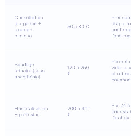
Consultation
Première
d’urgence +
étape pour
50 à 80 €
examen
confirmer
clinique
l’obstructi
Permet de
Sondage
120 à 250
vider la ve
urinaire (sous
€
et retirer l
anesthésie)
bouchon
Sur 24 à 4
Hospitalisation
200 à 400
pour stabil
+ perfusion
€
l’état du c