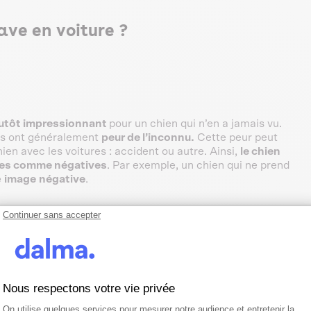
ave en voiture ?
lutôt impressionnant
pour un chien qui n’en a jamais vu.
ils ont généralement
peur de l’inconnu.
Cette peur peut
en avec les voitures : accident ou autre. Ainsi,
le chien
ives comme négatives
. Par exemple, un chien qui ne prend
e
image
négative
.
Continuer sans accepter
’association qu’il fait avec la voiture
t pas la raison principale
pour laquelle ils montent dans la
sse ou encore les chiens de canicross par exemple, le fait
Nous respectons votre vie privée
 formidable ou à aller
se dépenser en compagnie de son
Plateforme de Gestion du Consentemen
Axeptio consent
On utilise quelques services pour mesurer notre audience et entretenir la