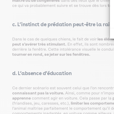
maître ou de congénères
dans des lieux que le chien ap
ce qui va probablement suivre et se trouve dès lors
trè
c. L’instinct de prédation peut-être la rais
Dans le cas de quelques chiens, le fait de voir
les éléme
peut s’avérer très stimulant.
En effet, ils sont nombreu
derrière la fenêtre. Cette intolérance visuelle le condu
tourner en rond, se jeter sur les fenêtres.
d. L’absence d’éducation
Ce dernier scénario est souvent celui que l’on rencon
connaissant pas la voiture.
Ainsi, comme pour n’impor
apprenne
comment agir en voiture. Cela passe par la
(friandises, jeu, caresses, etc.),
limiter les comportem
l’animal maîtrise parfaitement le comportement qu’il doi
comportements inadaptés, en voiture comme ailleurs, i