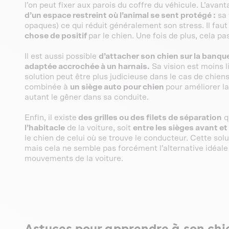
l’on peut fixer aux parois du coffre du véhicule. L’avan
d’un espace restreint où l’animal se sent protégé :
sa 
opaques) ce qui réduit généralement son stress. Il fau
chose de positif
par le chien. Une fois de plus, cela pa
Il est aussi possible
d’attacher son chien sur la banque
adaptée accrochée à un harnais.
Sa vision est moins l
solution peut être plus judicieuse dans le cas de chiens
combinée à
un siège auto pour chien
pour améliorer la 
autant le gêner dans sa conduite.
Enfin, il existe
des grilles ou des filets de séparation
qu
l’habitacle
de la voiture, soit
entre les sièges avant et 
le chien de celui où se trouve le conducteur. Cette sol
mais cela ne semble pas forcément l’alternative idéale
mouvements de la voiture.
Astuces pour apprendre à son chie