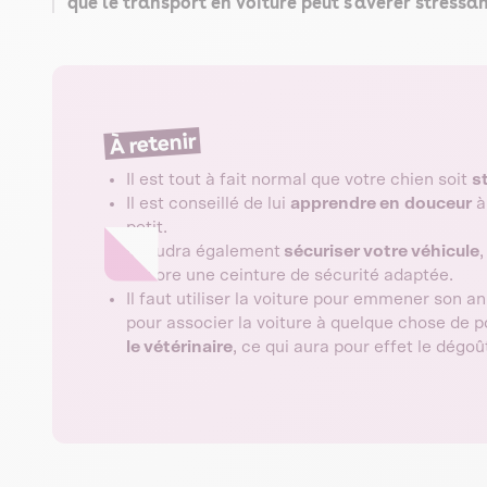
que le transport en voiture peut s'avérer stressa
À retenir
Il est tout à fait normal que votre chien soit
s
Il est conseillé de lui
apprendre en
douceur
à
petit.
Il faudra également
sécuriser votre véhicule
,
encore une ceinture de sécurité adaptée.
Il faut utiliser la voiture pour emmener son 
pour associer la voiture à quelque chose de po
le vétérinaire
, ce qui aura pour effet le dégoû