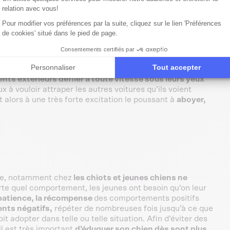
précie. Ainsi, à la vue de la voiture, le chien ne pense qu’à
relation avec vous!
s excité.
Pour modifier vos préférences par la suite, cliquez sur le lien 'Préférences
de cookies' situé dans le pied de page.
on de son agitation et de ses pleurs
Consentements certifiés par
Personnaliser
Tout accepter
nts extérieurs défiler à toute vitesse sous leurs yeux
x à vouloir attraper les autres voitures qu’ils voient
it alors à une très forte excitation le poussant à
aboyer,
tre, notamment chez
les chiots et jeunes chiens ne
te quel comportement, les jeunes ont besoin qu’on leur
patience, la récompense
des comportements positifs
ents négatifs,
répéter de nombreuses fois jusqu’à ce que
t adopter dans telle ou telle situation. Afin d’éviter des
l est très important
d’éduquer son chien dès sont plus