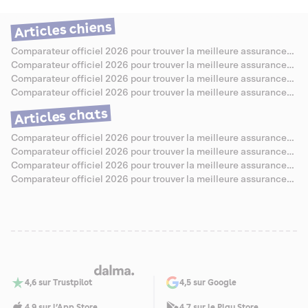
nocturne se passe au mieux, tout en garantissant la santé et le confort
de chacun.
Articles chiens
Comparateur officiel 2026 pour trouver la meilleure assurance
santé pour Berger Allemand
Comparateur officiel 2026 pour trouver la meilleure assurance
santé pour Caniche
Comparateur officiel 2026 pour trouver la meilleure assurance
santé pour Bouledogue Anglais
Comparateur officiel 2026 pour trouver la meilleure assurance
santé pour Jack Russell
Articles chats
Comparateur officiel 2026 pour trouver la meilleure assurance
santé pour Chartreux
Comparateur officiel 2026 pour trouver la meilleure assurance
santé pour Sibérien
Comparateur officiel 2026 pour trouver la meilleure assurance
santé pour Abyssin
Comparateur officiel 2026 pour trouver la meilleure assurance
santé pour Savannah
4,6 sur Trustpilot
4,5 sur Google
4,9 sur l’App Store
4,7 sur le Play Store