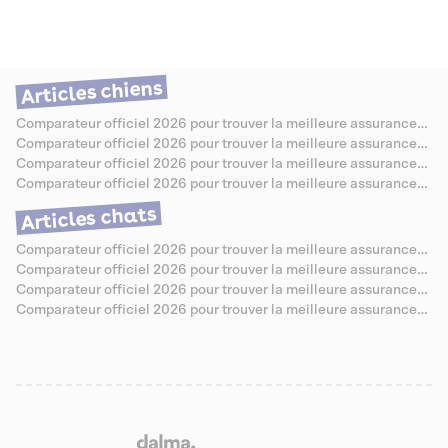
avantages et les inconvénients de dormir avec son chien, en abordant
les aspects de l'hygiène, du bien-être, et des risques potentiels. Nous
vous donnerons également des conseils pour que cette cohabitation
nocturne se passe au mieux, tout en garantissant la santé et le confort
de chacun.
Articles chiens
Comparateur officiel 2026 pour trouver la meilleure assurance
santé pour Berger Allemand
Comparateur officiel 2026 pour trouver la meilleure assurance
santé pour Caniche
Comparateur officiel 2026 pour trouver la meilleure assurance
santé pour Bouledogue Anglais
Comparateur officiel 2026 pour trouver la meilleure assurance
santé pour Jack Russell
Articles chats
Comparateur officiel 2026 pour trouver la meilleure assurance
santé pour Chartreux
Comparateur officiel 2026 pour trouver la meilleure assurance
santé pour Sibérien
Comparateur officiel 2026 pour trouver la meilleure assurance
santé pour Abyssin
Comparateur officiel 2026 pour trouver la meilleure assurance
santé pour Savannah