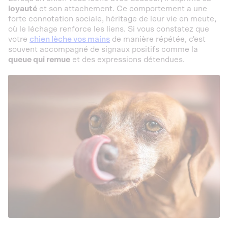
loyauté
et son attachement. Ce comportement a une
forte connotation sociale, héritage de leur vie en meute,
où le léchage renforce les liens. Si vous constatez que
votre
chien lèche vos mains
de manière répétée, c'est
souvent accompagné de signaux positifs comme la
queue qui remue
et des expressions détendues.