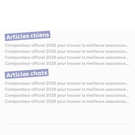
chien et de son humain. Dans cet article, nous explorerons les
avantages et les inconvénients de dormir avec son chien, en abordant
les aspects de l'hygiène, du bien-être, et des risques potentiels. Nous
vous donnerons également des conseils pour que cette cohabitation
nocturne se passe au mieux, tout en garantissant la santé et le confort
de chacun.
Articles chiens
Comparateur officiel 2026 pour trouver la meilleure assurance
santé pour Berger Allemand
Comparateur officiel 2026 pour trouver la meilleure assurance
santé pour Caniche
Comparateur officiel 2026 pour trouver la meilleure assurance
santé pour Bouledogue Anglais
Comparateur officiel 2026 pour trouver la meilleure assurance
santé pour Jack Russell
Articles chats
Comparateur officiel 2026 pour trouver la meilleure assurance
santé pour Chartreux
Comparateur officiel 2026 pour trouver la meilleure assurance
santé pour Sibérien
Comparateur officiel 2026 pour trouver la meilleure assurance
santé pour Abyssin
Comparateur officiel 2026 pour trouver la meilleure assurance
santé pour Savannah