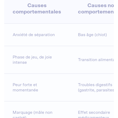
Causes
Causes non
comportementales
comportementa
Anxiété de séparation
Bas âge (chiot)
Phase de jeu, de joie
Transition alimentai
intense
Peur forte et
Troubles digestifs
momentanée
(gastrite, parasites...
Marquage (mâle non
Effet secondaire
castré)
médicamenteux