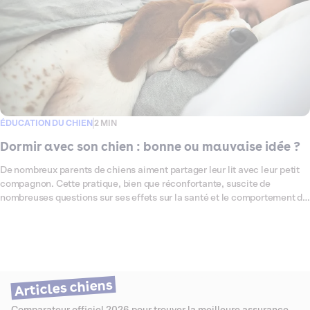
ÉDUCATION DU CHIEN
2 MIN
Dormir avec son chien : bonne ou mauvaise idée ?
De nombreux parents de chiens aiment partager leur lit avec leur petit
compagnon. Cette pratique, bien que réconfortante, suscite de
nombreuses questions sur ses effets sur la santé et le comportement du
chien et de son humain. Dans cet article, nous explorerons les
avantages et les inconvénients de dormir avec son chien, en abordant
les aspects de l'hygiène, du bien-être, et des risques potentiels. Nous
vous donnerons également des conseils pour que cette cohabitation
nocturne se passe au mieux, tout en garantissant la santé et le confort
de chacun.
Articles chiens