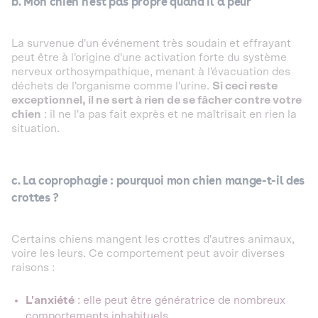
b. Mon chien n'est pas propre quand il a peur
La survenue d'un événement très soudain et effrayant
peut être à l'origine d'une activation forte du système
nerveux orthosympathique, menant à l'évacuation des
déchets de l'organisme comme l'urine.
Si ceci reste
exceptionnel, il ne sert à rien de se fâcher contre votre
chien
: il ne l'a pas fait exprès et ne maîtrisait en rien la
situation.
c. La coprophagie : pourquoi mon chien mange-t-il des
crottes ?
Certains chiens mangent les crottes d'autres animaux,
voire les leurs. Ce comportement peut avoir diverses
raisons :
L'anxiété
: elle peut être génératrice de nombreux
comportements inhabituels.