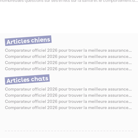
nombreuses questions sur ses effets sur la santé et le comportement du
chien et de son humain. Dans cet article, nous explorerons les
avantages et les inconvénients de dormir avec son chien, en abordant
les aspects de l'hygiène, du bien-être, et des risques potentiels. Nous
vous donnerons également des conseils pour que cette cohabitation
nocturne se passe au mieux, tout en garantissant la santé et le confort
de chacun.
Articles chiens
Comparateur officiel 2026 pour trouver la meilleure assurance
santé pour Berger Allemand
Comparateur officiel 2026 pour trouver la meilleure assurance
santé pour Caniche
Comparateur officiel 2026 pour trouver la meilleure assurance
santé pour Bouledogue Anglais
Comparateur officiel 2026 pour trouver la meilleure assurance
santé pour Jack Russell
Articles chats
Comparateur officiel 2026 pour trouver la meilleure assurance
santé pour Chartreux
Comparateur officiel 2026 pour trouver la meilleure assurance
santé pour Sibérien
Comparateur officiel 2026 pour trouver la meilleure assurance
santé pour Abyssin
Comparateur officiel 2026 pour trouver la meilleure assurance
santé pour Savannah