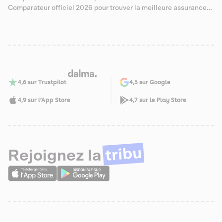
santé pour Abyssin
Comparateur officiel 2026 pour trouver la meilleure assurance
santé pour Savannah
4,6 sur Trustpilot
4,5 sur Google
4,9 sur l’App Store
4,7 sur le Play Store
tribu
Rejoignez la