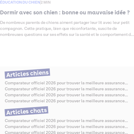
ÉDUCATION DU CHIEN
2 MIN
Dormir avec son chien : bonne ou mauvaise idée ?
De nombreux parents de chiens aiment partager leur lit avec leur petit
compagnon. Cette pratique, bien que réconfortante, suscite de
nombreuses questions sur ses effets sur la santé et le comportement du
chien et de son humain. Dans cet article, nous explorerons les
avantages et les inconvénients de dormir avec son chien, en abordant
les aspects de l'hygiène, du bien-être, et des risques potentiels. Nous
vous donnerons également des conseils pour que cette cohabitation
nocturne se passe au mieux, tout en garantissant la santé et le confort
de chacun.
Articles chiens
Comparateur officiel 2026 pour trouver la meilleure assurance
santé pour Berger Allemand
Comparateur officiel 2026 pour trouver la meilleure assurance
santé pour Caniche
Comparateur officiel 2026 pour trouver la meilleure assurance
santé pour Bouledogue Anglais
Comparateur officiel 2026 pour trouver la meilleure assurance
santé pour Jack Russell
Articles chats
Comparateur officiel 2026 pour trouver la meilleure assurance
santé pour Chartreux
Comparateur officiel 2026 pour trouver la meilleure assurance
santé pour Sibérien
Comparateur officiel 2026 pour trouver la meilleure assurance