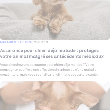
complet du kyste et la suture. Durée : 20 à 40 minutes. Les kystes chez
le chien sont des poches remplies de liquide, de sébum ou de cellules,
qui apparaissent sous la peau ou parfois à proximité d'un organe. Dans
la majorité des cas, ils sont bénins, mais peuvent grossir, s'infecter ou
gêner votre compagnon au quotidien. Le prix varie selon la taille du
kyste, la clinique, le gabarit du chien et la région. Découvrez en détail le
coût, le déroulement et les options de prise en charge avec Dalma.
MALADIES DU CHIEN
5 MINUTEN
Assurance pour chien déjà malade : protégez
votre animal malgré ses antécédents médicaux
Vous cherchez une assurance pour chien déjà malade ? Votre
compagnon souffre d’une affection chronique ou d’une maladie
congénitale, mais vous souhaitez lui offrir une couverture santé
adaptée ? Chez Dalma, nous proposons des formules qui prennent en
charge votre chien, même s’il a des antécédents médicaux.