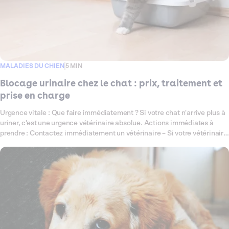
MALADIES DU CHIEN
5 MIN
Blocage urinaire chez le chat : prix, traitement et
prise en charge
Urgence vitale : Que faire immédiatement ? Si votre chat n'arrive plus à
uriner, c'est une urgence vétérinaire absolue. Actions immédiates à
prendre : Contactez immédiatement un vétérinaire – Si votre vétérinaire
habituel est fermé, rendez-vous au service d'urgence vétérinaire le plus
proche Ne tentez JAMAIS de vider la vessie vous-même – Cela peut
provoquer une rupture vésicale potentiellement fatale Ne donnez aucun
médicament sans avis vétérinaire – Les anti-douleurs humains sont
toxiques pour les chatsSurveillez les signes qui s'aggravent : ventre dur
et gonflé, vomissements, léthargie ⏱️ Délai critique : Sans traitement,
un blocage urinaire peut être mortel en 24 à 48 heures. Le blocage
urinaire, ou obstruction des voies urinaires, est une affection fréquente
chez les chats mâles. Elle survient lorsque des cristaux, calculs ou