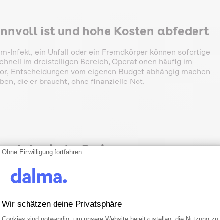
nnvoll ist und hohe Kosten abfedert
-Infekt, ein Unfall oder ein Fremdkörper können sofortige
hnell im dreistelligen Bereich, Operationen häufig im
davor, Entscheidungen vom eigenen Budget abhängig machen
n, die er braucht, ohne finanzielle Not.
nat: typische Preisspannen
Ohne Einwilligung fortfahren
 je nach Hund und Tarifmodell. Viele Tarife liegen – auch
Wir schätzen deine Privatsphäre
Einwilligungsmanagementplattform: Pa
Axeptio consent
Cookies sind notwendig, um unsere Website bereitzustellen, die Nutzung zu