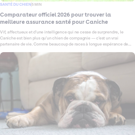
SANTÉ DU CHIEN
5 MIN
Comparateur officiel 2026 pour trouver la
meilleure assurance santé pour Caniche
Vif, affectueux et d'une intelligence qui ne cesse de surprendre, le
Caniche est bien plus qu'un chien de compagnie — c'est un vrai
partenaire de vie. Comme beaucoup de races à longue espérance de
vie, il peut être prédisposé à certaines fragilités : problèmes
articulaires, affections oculaires ou encore otites à répétition, autant de
petits signaux qui méritent une couverture santé à la hauteur. Ce
comparateur fait le point en 2026 sur les meilleures assurances santé
pour Caniche, pour vous aider à choisir, sereinement et en toute clarté,
la formule qui lui correspond vraiment.