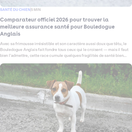
SANTÉ DU CHIEN
5 MIN
Comparateur officiel 2026 pour trouver la
meilleure assurance santé pour Bouledogue
Anglais
Avec sa frimousse irrésistible et son caractère aussi doux que têtu, le
Bouledogue Anglais fait fondre tous ceux qui le croisent — mais il faut
bien l'admettre, cette race cumule quelques fragilités de santé bien
connues : problèmes respiratoires liés à sa morphologie brachycéphale,
sensibilités cutanées, articulations à surveiller de près. Ce comparateur
fait le point en 2026 sur les meilleures assurances santé pour chien
disponibles pour votre Bouledogue Anglais, en passant au crible les
garanties, les exclusions et les tarifs qui comptent vraiment pour cette
race. L'objectif ? Vous aider à trouver la couverture qui lui ressemble —
solide, pensée pour lui, et sans mauvaise surprise le jour où vous en
avez le plus besoin.