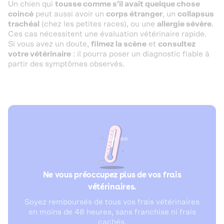
Un chien qui
tousse comme s’il avait quelque chose
coincé
peut aussi avoir un
corps étranger
, un
collapsus
trachéal
(chez les petites races), ou une
allergie sévère
.
Ces cas nécessitent une évaluation vétérinaire rapide.
Si vous avez un doute,
filmez la scène
et
consultez
votre vétérinaire
: il pourra poser un diagnostic fiable à
partir des symptômes observés.
Ne vous préoccupez plus de vos frais
vétérinaires.
Soyez remboursés de tous vos frais vétérinaires
en moins de 48 heures, sans franchise ni frais
cachés.