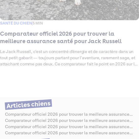
SANTÉ DU CHIEN
5 MIN
Comparateur officiel 2026 pour trouver la
meilleure assurance santé pour Jack Russell
Le Jack Russell, c'est un concentré d'énergie et de caractère dans un
tout petit gabarit — toujours partant pour l'aventure, rarement sage, et
attachant comme pas deux. Ce comparateur fait le point en 2026 sur les
assurances santé les mieux adaptées à cette race, connue pour ses
prédispositions à certaines affections articulaires, oculaires et
dermatologiques qui méritent d'être bien couvertes. On a passé les
offres au crible pour vous aider à choisir sereinement, sans jargon ni
mauvaise surprise.
Articles chiens
Comparateur officiel 2026 pour trouver la meilleure assurance
santé pour Berger Allemand
Comparateur officiel 2026 pour trouver la meilleure assurance
santé pour Caniche
Comparateur officiel 2026 pour trouver la meilleure assurance
santé pour Bouledogue Anglais
Comparateur officiel 2026 pour trouver la meilleure assurance