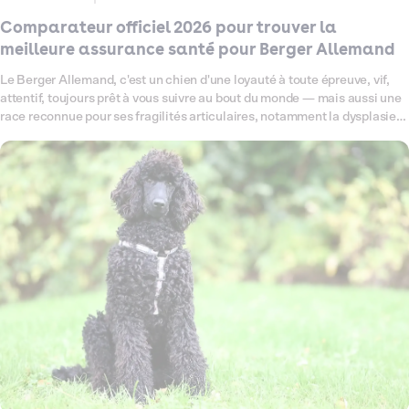
Comparateur officiel 2026 pour trouver la
meilleure assurance santé pour Berger Allemand
Le Berger Allemand, c'est un chien d'une loyauté à toute épreuve, vif,
attentif, toujours prêt à vous suivre au bout du monde — mais aussi une
race reconnue pour ses fragilités articulaires, notamment la dysplasie
de la hanche, et sa sensibilité digestive. Ce comparateur fait le point en
2026 sur toutes les offres d'assurance santé disponibles pour votre
Berger Allemand, pour vous aider à trouver celle qui lui correspond
vraiment. Garanties, tarifs, exclusions : on décrypte tout, sans jargon,
pour que vous puissiez choisir sereinement.