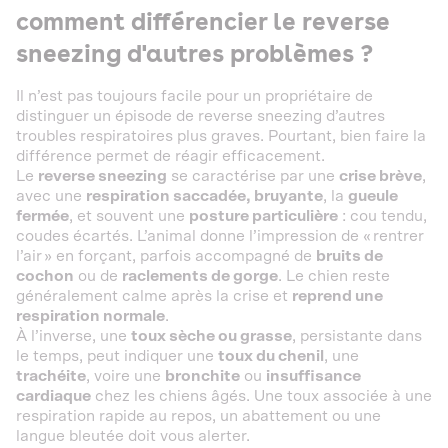
comment différencier le reverse
sneezing d'autres problèmes ?
Il n’est pas toujours facile pour un propriétaire de
distinguer un épisode de reverse sneezing d’autres
troubles respiratoires plus graves. Pourtant, bien faire la
différence permet de réagir efficacement.
Le
reverse sneezing
se caractérise par une
crise brève
,
avec une
respiration saccadée, bruyante
, la
gueule
fermée
, et souvent une
posture particulière
: cou tendu,
coudes écartés. L’animal donne l’impression de « rentrer
l’air » en forçant, parfois accompagné de
bruits de
cochon
ou de
raclements de gorge
. Le chien reste
généralement calme après la crise et
reprend une
respiration normale
.
À l’inverse, une
toux sèche ou grasse
, persistante dans
le temps, peut indiquer une
toux du chenil
, une
trachéite
, voire une
bronchite
ou
insuffisance
cardiaque
chez les chiens âgés. Une toux associée à une
respiration rapide au repos, un abattement ou une
langue bleutée doit vous alerter.