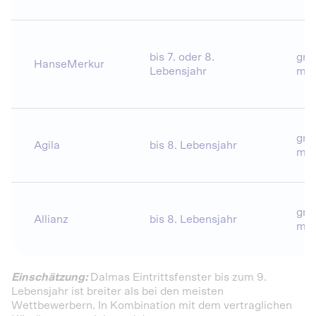
bis 7. oder 8.
gru
HanseMerkur
Lebensjahr
mög
gru
Agila
bis 8. Lebensjahr
mög
gru
Allianz
bis 8. Lebensjahr
mög
Einschätzung:
Dalmas Eintrittsfenster bis zum 9.
Lebensjahr ist breiter als bei den meisten
Wettbewerbern. In Kombination mit dem vertraglichen