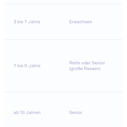
3 bis 7 Jahre
Erwachsen
j
Reife oder Senior
7 bis 9 Jahre
j
(große Rassen)
n
ab 10 Jahren
Senior
(
n