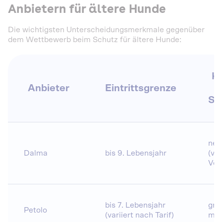
Anbietern für ältere Hunde
Die wichtigsten Unterscheidungsmerkmale gegenüber
dem Wettbewerb beim Schutz für ältere Hunde:
K
Anbieter
Eintrittsgrenze
Sc
nei
Dalma
bis 9. Lebensjahr
(ve
Ver
bis 7. Lebensjahr
gru
Petolo
(variiert nach Tarif)
mög