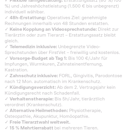
✓
Flexible Tarifgestaltung:
Erstattungssatz (80 %/100
%) und Jahreshöchstleistung (1.500 € bis unbegrenzt)
individuell wählbar.
✓
48h-Erstattung:
Operatives Ziel: genehmigte
Rechnungen innerhalb von 48 Stunden erstatten.
✓
Keine Kopplung an Videosprechstunde:
Direkt zur
Tierärztin oder zum Tierarzt – Erstattungssatz bleibt
gleich.
✓
Telemedizin inklusive:
Unbegrenzte Video-
Sprechstunden über FirstVet – freiwillig und kostenlos.
✓
Vorsorge-Budget ab Tag 1:
Bis 100 €/Jahr für
Impfungen, Wurmkuren, Zahnsteinentfernung,
Kastration.
✓
Zahnschutz inklusive:
FORL, Gingivitis, Parodontose
nach 12 Mon. automatisch im Krankenschutz.
✓
Kündigungsverzicht:
Ab dem 2. Vertragsjahr kein
Kündigungsrecht nach Schadenfall.
✓
Verhaltenstherapie:
Bis 5h/Jahr, tierärztlich
verordnet (Krankenschutz).
✓
Alternative Heilmethoden:
Physiotherapie,
Osteopathie, Akupunktur, Homöopathie.
✓
Freie Tierarztwahl weltweit.
✓
15 % Mehrtierrabatt
bei mehreren Tieren.