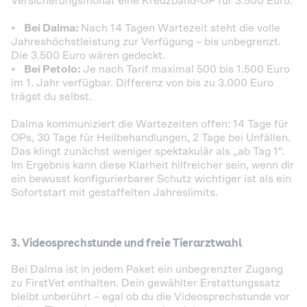
Versicherungsmonat eine Kreuzband-OP für 3.500 Euro.
•
Bei Dalma:
Nach 14 Tagen Wartezeit steht die volle
Jahreshöchstleistung zur Verfügung – bis unbegrenzt.
Die 3.500 Euro wären gedeckt.
•
Bei Petolo:
Je nach Tarif maximal 500 bis 1.500 Euro
im 1. Jahr verfügbar. Differenz von bis zu 3.000 Euro
trägst du selbst.
Dalma kommuniziert die Wartezeiten offen: 14 Tage für
OPs, 30 Tage für Heilbehandlungen, 2 Tage bei Unfällen.
Das klingt zunächst weniger spektakulär als „ab Tag 1“.
Im Ergebnis kann diese Klarheit hilfreicher sein, wenn dir
ein bewusst konfigurierbarer Schutz wichtiger ist als ein
Sofortstart mit gestaffelten Jahreslimits.
3. Videosprechstunde und freie Tierarztwahl
Bei Dalma ist in jedem Paket ein unbegrenzter Zugang
zu FirstVet enthalten. Dein gewählter Erstattungssatz
bleibt unberührt – egal ob du die Videosprechstunde vor