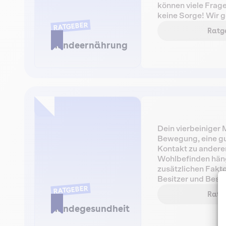
können viele Frag
keine Sorge! Wir g
RATGEBER
relevanten Infos.
Ratge
Hundeernährung
Dein vierbeiniger
Bewegung, eine g
Kontakt zu andere
Wohlbefinden häng
zusätzlichen Fakto
Besitzer und Besi
RATGEBER
ist seine Gesundhei
Ratge
Sorge. Eine gute K
Hundegesundheit
die dir dein Hund gi
Gesundheit besser