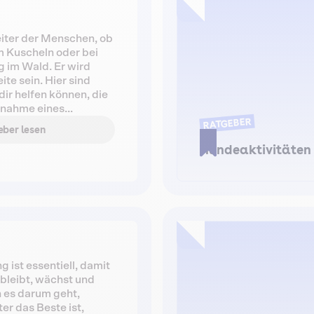
eiter der Menschen, ob
m Kuscheln oder bei
 im Wald. Er wird
ite sein. Hier sind
dir helfen können, die
fnahme eines
RATGEBER
s in Erwägung zu
ber lesen
stehen wir dir zur
Hundeaktivitäten
dieser Entscheidung zu
 ist essentiell, damit
bleibt, wächst und
n es darum geht,
r das Beste ist,