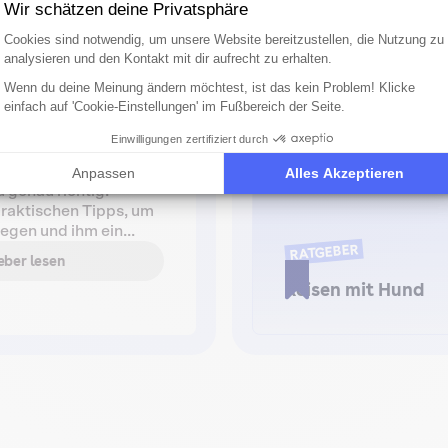
, um deinem Hund ein
Wir schätzen deine Privatsphäre
 Zuhause zu bieten?
Einwilligungsmanagementplattform: Pa
Axeptio consent
Cookies sind notwendig, um unsere Website bereitzustellen, die Nutzung zu
analysieren und den Kontakt mit dir aufrecht zu erhalten.
Wenn du deine Meinung ändern möchtest, ist das kein Problem! Klicke
einfach auf 'Cookie-Einstellungen' im Fußbereich der Seite.
d und suchst nach
Einwilligungen zertifiziert durch
raktischen
ihn gesund und fit zu
Anpassen
Alles Akzeptieren
u genau richtig.
raktischen Tipps, um
legen und ihm ein
RATGEBER
möglichen. Dafür ist
ber lesen
er perfekt geeignet.
Reisen mit Hund