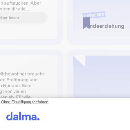
en auftauchen. Aber
eben dir alle
RATGEBER
ber lesen
Hundeerziehung
 Mitbewohner braucht
ute Ernährung und
n Hunden. Sein
t von vielen
ren ab. Für die
Ohne Einwilligung fortfahren
tzerinnen eines Hundes
RATGEBER
t oft ein Grund zur
ber lesen
enntnis der Signale,
Hundekrankheiten
bt, hilft dabei, seine
 zu verstehen. Was