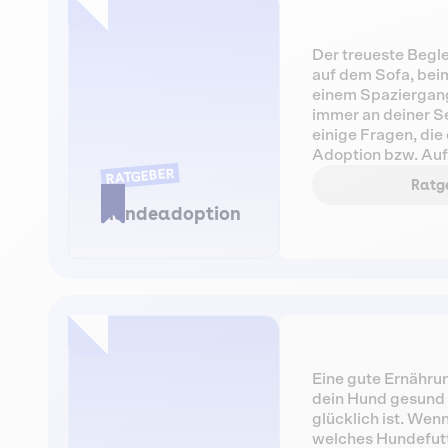
Der treueste Begl
auf dem Sofa, bei
einem Spaziergang
immer an deiner Se
einige Fragen, die 
Adoption bzw. Au
RATGEBER
zukünftigen Hunde
Ratge
ziehen. Bei Dalma 
Hundeadoption
Seite, um dir mit 
helfen.
Eine gute Ernährung
dein Hund gesund 
glücklich ist. Wen
welches Hundefutte