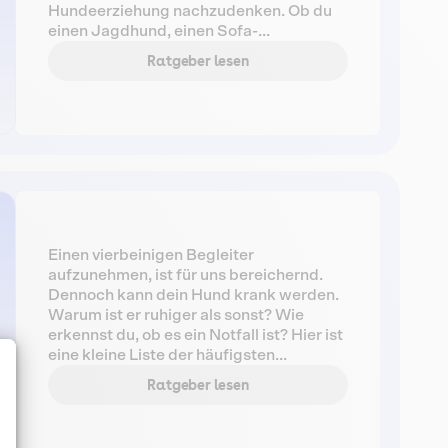
Hundeerziehung nachzudenken. Ob du
einen Jagdhund, einen Sofa-
Mitbewohner oder einen Agility-
Ratgeber lesen
Champion möchtest – gib deinem Hund
eine solide Erziehungsbasis. Wir haben
die wichtigsten Tipps zur
Hundeerziehung in diesem Ratgeber
zusammengefasst.
Einen vierbeinigen Begleiter
aufzunehmen, ist für uns bereichernd.
Dennoch kann dein Hund krank werden.
Warum ist er ruhiger als sonst? Wie
erkennst du, ob es ein Notfall ist? Hier ist
eine kleine Liste der häufigsten
Hundekrankheiten und wie du sie
Ratgeber lesen
vermeiden kannst! Wenn du Zweifel an
der Gesundheit deines Hundes hast,
solltest du nicht zögern, deine Tierärztin