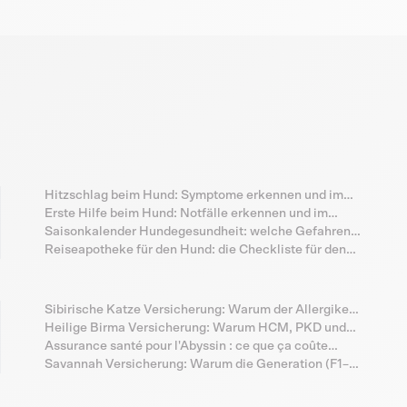
Hitzschlag beim Hund: Symptome erkennen und im
Notfall richtig handeln
Erste Hilfe beim Hund: Notfälle erkennen und im
Ernstfall richtig handeln
Saisonkalender Hundegesundheit: welche Gefahren
deinem Hund wann drohen
Reiseapotheke für den Hund: die Checkliste für den
Urlaub
Sibirische Katze Versicherung: Warum der Allergiker-
Mythos nicht über das HCM-Risiko hinwegtäuschen
Heilige Birma Versicherung: Warum HCM, PKD und
sollte
MPS-VI bei der Tempelkatze ein eigenes Risikoprofil
Assurance santé pour l'Abyssin : ce que ça coûte
bilden
vraiment
Savannah Versicherung: Warum die Generation (F1–
F7) über Recht und Versicherbarkeit entscheidet