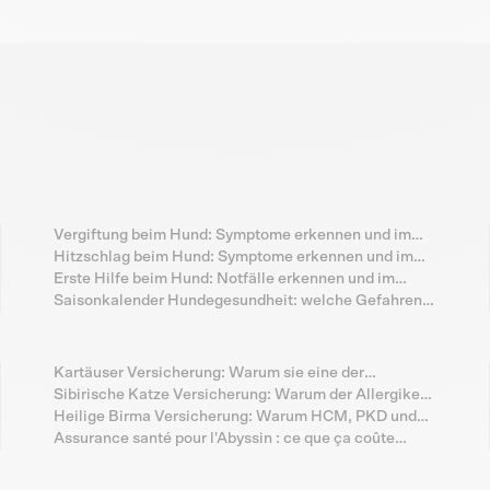
Vergiftung beim Hund: Symptome erkennen und im
Notfall richtig handeln
Hitzschlag beim Hund: Symptome erkennen und im
Notfall richtig handeln
Erste Hilfe beim Hund: Notfälle erkennen und im
Ernstfall richtig handeln
Saisonkalender Hundegesundheit: welche Gefahren
deinem Hund wann drohen
Kartäuser Versicherung: Warum sie eine der
gesündesten Rassekatzen ist und was du trotzdem
Sibirische Katze Versicherung: Warum der Allergiker-
beachten musst
Mythos nicht über das HCM-Risiko hinwegtäuschen
Heilige Birma Versicherung: Warum HCM, PKD und
sollte
MPS-VI bei der Tempelkatze ein eigenes Risikoprofil
Assurance santé pour l'Abyssin : ce que ça coûte
bilden
vraiment