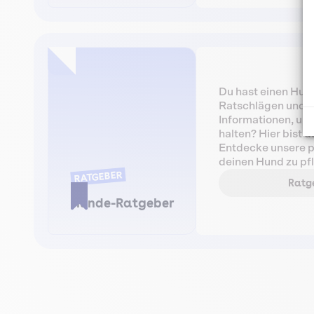
solltest du wissen
gesundes Leben im
Du hast einen Hun
Ratschlägen und p
Informationen, um 
halten? Hier bist d
Entdecke unsere p
deinen Hund zu pf
RATGEBER
tolles Leben zu er
Ratge
unser Hunderatgeb
Hunde-Ratgeber