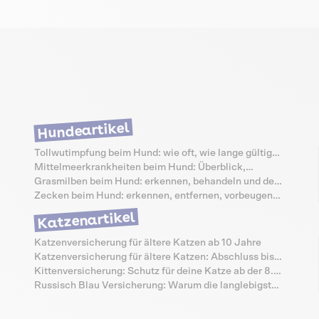
Hundeartikel
Tollwutimpfung beim Hund: wie oft, wie lange gültig
und was sie kostet
Mittelmeerkrankheiten beim Hund: Überblick,
Symptome und Schutz
Grasmilben beim Hund: erkennen, behandeln und dem
Juckreiz vorbeugen
Zecken beim Hund: erkennen, entfernen, vorbeugen
und Krankheiten vermeiden
Katzenartikel
Katzenversicherung für ältere Katzen ab 10 Jahre
Katzenversicherung für ältere Katzen: Abschluss bis 9
Jahre
Kittenversicherung: Schutz für deine Katze ab der 8.
Lebenswoche
Russisch Blau Versicherung: Warum die langlebigste
Katze die teuersten Senioren-Zähne hat