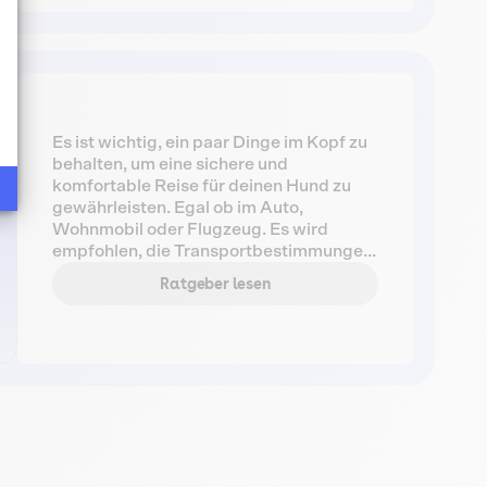
oder deinen Tierarzt aufzusuchen. Diese
können die Krankheit diagnostizieren
ssen Sie Ihre Optionen an
und die richtige Behandlung verordnen.
Es ist wichtig, ein paar Dinge im Kopf zu
behalten, um eine sichere und
komfortable Reise für deinen Hund zu
gewährleisten. Egal ob im Auto,
Wohnmobil oder Flugzeug. Es wird
empfohlen, die Transportbestimmungen
des Transportunternehmens vor der
Ratgeber lesen
Abreise zu überprüfen, eine klare
Identifikation für den Hund
bereitzustellen und genügend Futter,
Wasser und Pflegezubehör für ihn
mitzunehmen. Entdecke all unsere