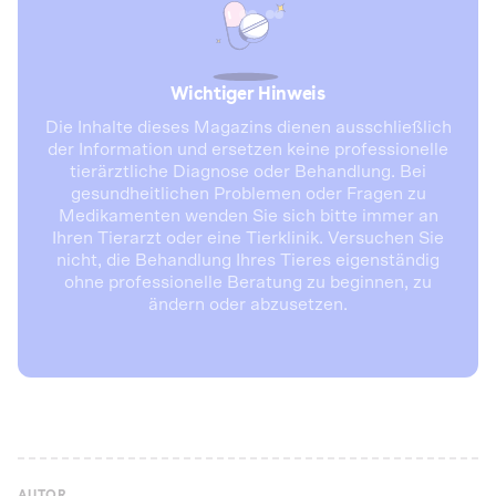
Wichtiger Hinweis
Die Inhalte dieses Magazins dienen ausschließlich
der Information und ersetzen keine professionelle
tierärztliche Diagnose oder Behandlung. Bei
gesundheitlichen Problemen oder Fragen zu
Medikamenten wenden Sie sich bitte immer an
Ihren Tierarzt oder eine Tierklinik. Versuchen Sie
nicht, die Behandlung Ihres Tieres eigenständig
ohne professionelle Beratung zu beginnen, zu
ändern oder abzusetzen.
AUTOR