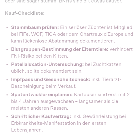
oder sind sogar stumm. BKHs sind oft etwas aktiver.
Kauf-Checkliste:
Stammbaum prüfen:
Ein seriöser Züchter ist Mitglied
bei FIFe, WCF, TICA oder dem Chartreux d'Europe und
kann lückenlose Abstammung dokumentieren.
Blutgruppen-Bestimmung der Elterntiere:
verhindert
FNI-Risiko bei den Kitten.
Patellaluxation-Untersuchung:
bei Zuchtkatzen
üblich, sollte dokumentiert sein.
Impfpass und Gesundheitscheck:
inkl. Tierarzt-
Bescheinigung beim Verkauf.
Spätentwickler einplanen:
Kartäuser sind erst mit 2
bis 4 Jahren ausgewachsen – langsamer als die
meisten anderen Rassen.
Schriftlicher Kaufvertrag:
inkl. Gewährleistung bei
Erbkrankheits-Manifestation in den ersten
Lebensjahren.