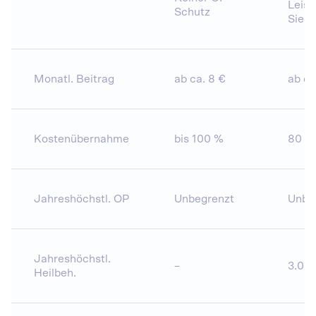
Leist
Schutz
Siege
Monatl. Beitrag
ab ca. 8 €
ab ca
Kostenübernahme
bis 100 %
80 %
Jahreshöchstl. OP
Unbegrenzt
Unbe
Jahreshöchstl.
–
3.00
Heilbeh.