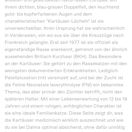
ältesten und gesündesten Naturrassen Europas. Mit
ihrem dichten, blau-grauen Doppelfell, den leuchtend
gold- bis kupferfarbenen Augen und dem
charakteristischen "Kartäuser-Lächeln" ist sie
unverwechselbar. Ihren Ursprung hat sie wahrscheinlich
in Vorderasien, von wo aus sie über die Kreuzzüge nach
Frankreich gelangte. Erst seit 1977 ist sie offiziell als
eigenständige Rasse anerkannt, getrennt von der ähnlich
aussehenden Britisch Kurzhaar (BKH). Das Besondere
an der Kartäuser: Sie gehört zu den Rassekatzen mit den
wenigsten dokumentierten Erbkrankheiten. Lediglich
Patellaluxation tritt vereinzelt auf, und bei der Zucht ist
die Feline Neonatale Isoerythrolyse (FNI) ein bekanntes
Thema, das aber primär den Züchter betrifft, nicht den
späteren Halter. Mit einer Lebenserwartung von 12 bis 18
Jahren und einem ruhigen, anhänglichen Charakter ist
sie eine ideale Familienkatze. Diese Seite zeigt dir, was
die Kartäuser medizinisch wirklich auszeichnet und wie
du sie bei Dalma optimal absicherst, ohne dafür unnötig