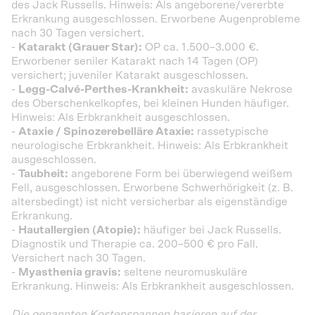
des Jack Russells. Hinweis: Als angeborene/vererbte
Erkrankung ausgeschlossen. Erworbene Augenprobleme
nach 30 Tagen versichert.
-
Katarakt (Grauer Star):
OP ca. 1.500–3.000 €.
Erworbener seniler Katarakt nach 14 Tagen (OP)
versichert; juveniler Katarakt ausgeschlossen.
-
Legg-Calvé-Perthes-Krankheit:
avaskuläre Nekrose
des Oberschenkelkopfes, bei kleinen Hunden häufiger.
Hinweis: Als Erbkrankheit ausgeschlossen.
-
Ataxie / Spinozerebelläre Ataxie:
rassetypische
neurologische Erbkrankheit. Hinweis: Als Erbkrankheit
ausgeschlossen.
-
Taubheit:
angeborene Form bei überwiegend weißem
Fell, ausgeschlossen. Erworbene Schwerhörigkeit (z. B.
altersbedingt) ist nicht versicherbar als eigenständige
Erkrankung.
-
Hautallergien (Atopie):
häufiger bei Jack Russells.
Diagnostik und Therapie ca. 200–500 € pro Fall.
Versichert nach 30 Tagen.
-
Myasthenia gravis:
seltene neuromuskuläre
Erkrankung. Hinweis: Als Erbkrankheit ausgeschlossen.
Die genannten Kostenspannen basieren auf der