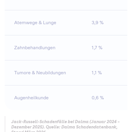
Atemwege & Lunge
3,9 %
12
Zahnbehandlungen
1,7 %
1.
Tumore & Neubildungen
1,1 %
73
Augenheilkunde
0,6 %
7
Jack-Russell-Schadenfälle bei Dalma (Januar 2024 –
Dezember 2025). Quelle: Dalma Schadendatenbank,