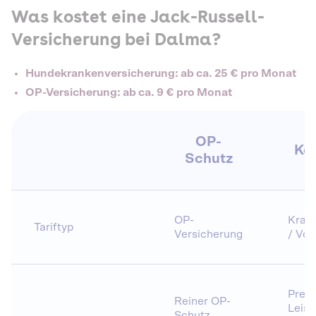
Was kostet eine Jack-Russell-
Versicherung bei Dalma?
Hundekrankenversicherung: ab ca. 25 € pro Monat
OP-Versicherung: ab ca. 9 € pro Monat
OP-
Ko
Schutz
OP-
Krank
Tariftyp
Versicherung
/ Vol
Preis
Reiner OP-
Leist
Schutz