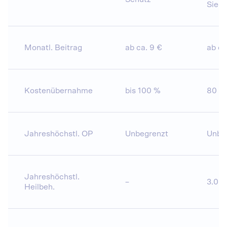
Siege
Monatl. Beitrag
ab ca. 9 €
ab ca
Kostenübernahme
bis 100 %
80 %
Jahreshöchstl. OP
Unbegrenzt
Unbe
Jahreshöchstl.
–
3.00
Heilbeh.