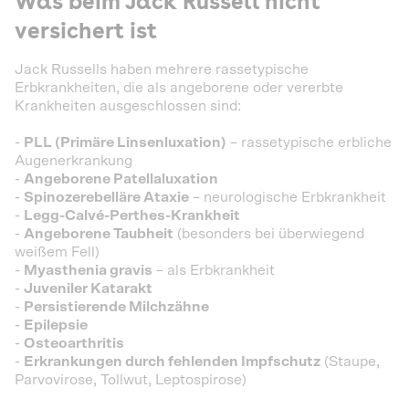
Was beim Jack Russell nicht
versichert ist
Jack Russells haben mehrere rassetypische
Erbkrankheiten, die als angeborene oder vererbte
Krankheiten ausgeschlossen sind:
-
PLL (Primäre Linsenluxation)
– rassetypische erbliche
Augenerkrankung
-
Angeborene Patellaluxation
-
Spinozerebelläre Ataxie
– neurologische Erbkrankheit
-
Legg-Calvé-Perthes-Krankheit
-
Angeborene Taubheit
(besonders bei überwiegend
weißem Fell)
-
Myasthenia gravis
– als Erbkrankheit
-
Juveniler Katarakt
-
Persistierende Milchzähne
-
Epilepsie
-
Osteoarthritis
-
Erkrankungen durch fehlenden Impfschutz
(Staupe,
Parvovirose, Tollwut, Leptospirose)