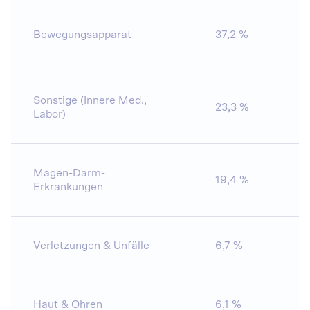
Bewegungsapparat
37,2 %
1
Sonstige (Innere Med.,
23,3 %
1
Labor)
Magen-Darm-
19,4 %
2
Erkrankungen
Verletzungen & Unfälle
6,7 %
1
Haut & Ohren
6,1 %
2