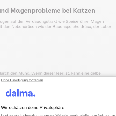
 und Magenprobleme bei Katzen
ogen auf den Verdauungstrakt wie Speiseröhre, Magen
it den Nebendrüsen wie der Bauchspeicheldrüse, der Leber
rch den Mund. Wenn dieser leer ist, kann eine gelbe
alterinnen sind bei einem gelben Erbrechen beunruhigt und
Ohne Einwilligung fortfahren
h meist um die Galle, eine dunkelgrüne bis gelbe
 Gallenblase gespeichert wird. Ein Kanal bringt diese Galle
öglicht insbesondere die Verdauung und Aufnahme von Fett
Wir schätzen deine Privatsphäre
nem Rückfluss der Galle aus dem Darm in den Magen
Einwilligungsmanagementplattform: Pa
Axeptio consent
s gelblich-grünliche Erbrechen. Stelle sicher, dass du
Cookies sind notwendig, um unsere Website bereitzustellen, die Nutzung zu