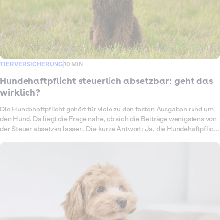
TIERVERSICHERUNG
10 MIN
Hundehaftpflicht steuerlich absetzbar: geht das
wirklich?
Die Hundehaftpflicht gehört für viele zu den festen Ausgaben rund um
den Hund. Da liegt die Frage nahe, ob sich die Beiträge wenigstens von
der Steuer absetzen lassen. Die kurze Antwort: Ja, die Hundehaftpflicht
darfst du in der Steuererklärung angeben. Ob sich das am Ende
auszahlt, ist eine andere Frage, denn hier gibt es einen Haken, den viele
Ratgeber verschweigen. In diesem Artikel erklären wir ehrlich, wann die
Hundehaftpflicht wirklich einen Steuervorteil bringt, wie du sie
einträgst, welche Kosten rund um den Hund du sonst noch absetzen
kannst und welche nicht.