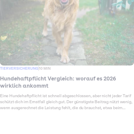
Versicherung brauchst, und warum sich der Schutz auch dort lohnt, wo
er nicht Pflicht ist.
TIERVERSICHERUNG
10 MIN
Hundehaftpflicht Vergleich: worauf es 2026
wirklich ankommt
Eine Hundehaftpflicht ist schnell abgeschlossen, aber nicht jeder Tarif
schützt dich im Ernstfall gleich gut. Der günstigste Beitrag nützt wenig,
wenn ausgerechnet die Leistung fehlt, die du brauchst, etwa beim
Schaden durch einen Fremdhüter oder in der Ferienwohnung. Deshalb
lohnt sich ein Vergleich, der über den Preis hinausgeht. Wichtiger als
ein paar Euro Unterschied im Jahr ist, dass die Deckungssumme hoch
genug ist und die passenden Zusatzleistungen dabei sind. In diesem