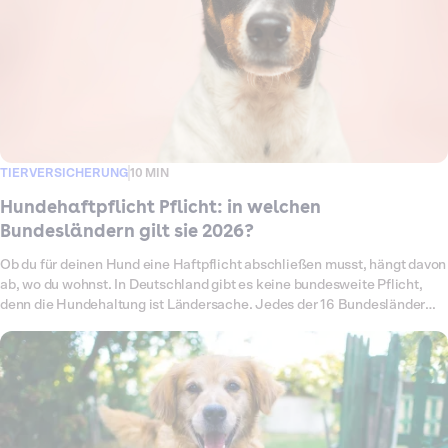
TIERVERSICHERUNG
10 MIN
Hundehaftpflicht Pflicht: in welchen
Bundesländern gilt sie 2026?
Ob du für deinen Hund eine Haftpflicht abschließen musst, hängt davon
ab, wo du wohnst. In Deutschland gibt es keine bundesweite Pflicht,
denn die Hundehaltung ist Ländersache. Jedes der 16 Bundesländer
hat ein eigenes Hundegesetz, und die Regeln reichen von einer Pflicht
für jeden Hund bis zu gar keiner Vorschrift. Das Ergebnis ist ein
Flickenteppich, der sich zudem laufend verändert. Zum 1. Juli 2026 ist
zum Beispiel Bremen dazugekommen, wo die Versicherung jetzt für alle
Hunde vorgeschrieben ist. In diesem Überblick siehst du auf einen
Blick, was in deinem Bundesland gilt. Wir schauen genauer auf die
Sonderfälle Nordrhein-Westfalen und Bayern, klären, ab wann du die