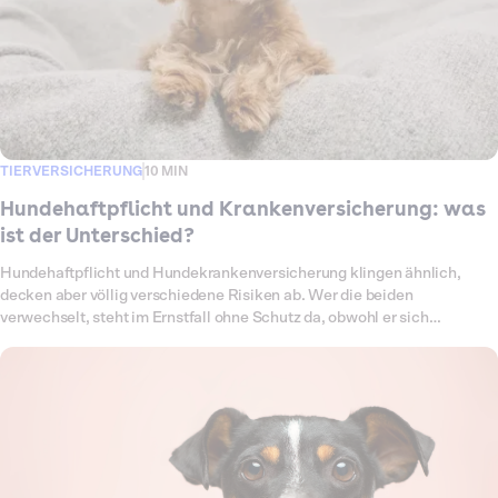
TIERVERSICHERUNG
10 MIN
Hundehaftpflicht und Krankenversicherung: was
ist der Unterschied?
Hundehaftpflicht und Hundekrankenversicherung klingen ähnlich,
decken aber völlig verschiedene Risiken ab. Wer die beiden
verwechselt, steht im Ernstfall ohne Schutz da, obwohl er sich
abgesichert glaubte. Die einfache Merkregel: Die Haftpflicht springt
ein, wenn dein Hund einem anderen etwas antut. Die
Krankenversicherung springt ein, wenn deinem Hund selbst etwas
passiert. In diesem Ratgeber erklären wir, was genau jede der beiden
Versicherungen zahlt, wo die Grenze verläuft und an welchen typischen
Alltagssituationen du erkennst, welche greift. So weißt du, welchen
Schutz dein Hund wirklich braucht und ob es sinnvoll ist, beide
zusammen abzuschließen.