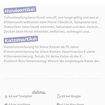
Ratgeber zeigen wir dir die entscheidenden Vergleichskriterien, was ein
guter Tarif kosten darf, welche Anbieter es am Markt gibt und welche
Hundeartikel
Fehler du beim Vergleich vermeiden solltest. So findest du den Schutz,
der wirklich zu dir und deinem Hund passt.
Tollwutimpfung beim Hund: wie oft, wie lange gültig und was sie
kostet
Mittelmeerkrankheiten beim Hund: Überblick, Symptome und
Schutz
Grasmilben beim Hund: erkennen, behandeln und dem Juckreiz
vorbeugen
Zecken beim Hund: erkennen, entfernen, vorbeugen und
Krankheiten vermeiden
Katzenartikel
Katzenversicherung für ältere Katzen ab 10 Jahre
Katzenversicherung für ältere Katzen: Abschluss bis 9 Jahre
Kittenversicherung: Schutz für deine Katze ab der 8.
Lebenswoche
Russisch Blau Versicherung: Warum die langlebigste Katze die
teuersten Senioren-Zähne hat
4,6 auf Trustpilot
4,5 bei Google
4,9 im AppStore
4,7 im Play Store