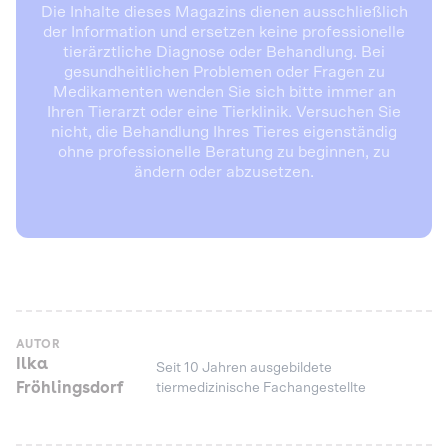
Die Inhalte dieses Magazins dienen ausschließlich
der Information und ersetzen keine professionelle
tierärztliche Diagnose oder Behandlung. Bei
gesundheitlichen Problemen oder Fragen zu
Medikamenten wenden Sie sich bitte immer an
Ihren Tierarzt oder eine Tierklinik. Versuchen Sie
nicht, die Behandlung Ihres Tieres eigenständig
ohne professionelle Beratung zu beginnen, zu
ändern oder abzusetzen.
AUTOR
Ilka
Seit 10 Jahren ausgebildete
Fröhlingsdorf
tiermedizinische Fachangestellte